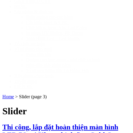
GIỚI THIỆU CTY
HSNL
Sản phẩm & dịch vụ
Biển quảng cáo các hãng
Cắt khắc laser & CNC
Chữ Mica, Inox, Alu, Led Color
In phun UV Hiflex, PP, Decal
Màn Hình Led – Led Matrix
Tổ chức sự kiện
Vị trí Pano cho thuê
Pano tấm lớn
Quảng cao trực quan – nhà chờ xe buýt
Hộp đèn giải phân cách
Ví trị treo băng rôn Tp.Đồng Hới
Xây dựng công trình
Tuyển dụng
LIÊN HỆ
Home
>
Slider
(page 3)
Slider
Thi công, lắp đặt hoàn thiện màn hình