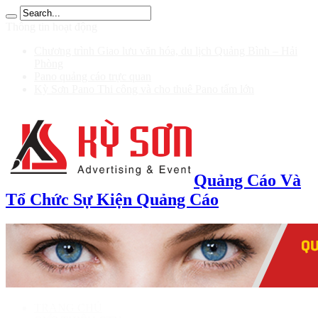
บ 200
Thông tin hoạt động
Chương trình Giao lưu văn hóa, du lịch Quảng Bình – Hải
Phòng
Pano quảng cáo trực quan
Kỳ Sơn Pano Thi công và cho thuê Pano tấm lớn
Quảng Cáo Và
Tổ Chức Sự Kiện Quảng Cáo
TRANG CHỦ