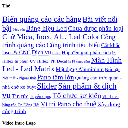
Thẻ
Biển quảng cáo các hãng
Bài viết nổi
bật
Bảng hiệu Led
Chưa được phân loại
Băng rôn
Chữ Mica, Inox, Alu, Led Color
Công
trình quảng cáo
Công trình tiêu biểu
Cắt khắc
Dịch vụ
laser & CNC
Hộp đèn giải phân cách
In
HSNL
Màn Hình
Hiflex
In phun UV Hiflex, PP, Decal
In PP (mực dầu)
Led - Led Matrix
Mặt dựng Aluminium
Nổi bật
Pano tấm lớn
Quảng cao trực quan -
Nội thất - Ngoại thất
Slider
Sản phẩm & dịch
nhà chờ xe buýt
vụ
Tổ chức sự kiện
Tin tức
Tuyển dụng
Ví trị treo
Vị trí Pano cho thuê
Xây dựng
băng rôn Tp.Đồng Hới
công trình
Video Intro Logo