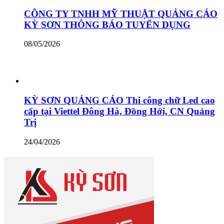
CÔNG TY TNHH MỸ THUẬT QUẢNG CÁO
KỲ SƠN THÔNG BÁO TUYỂN DỤNG
08/05/2026
KỲ SƠN QUẢNG CÁO Thi công chữ Led cao
cấp tại Viettel Đông Hà, Đồng Hới, CN Quảng
Trị
24/04/2026