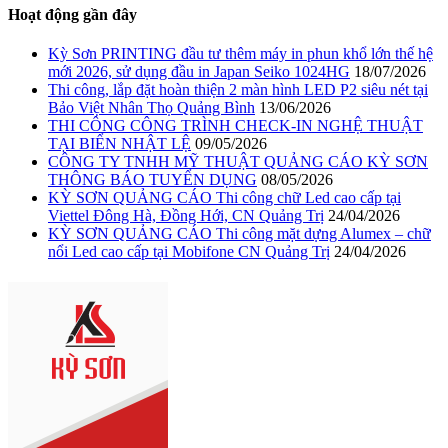
Hoạt động gần đây
Kỳ Sơn PRINTING đầu tư thêm máy in phun khổ lớn thế hệ
mới 2026, sử dụng đầu in Japan Seiko 1024HG
18/07/2026
Thi công, lắp đặt hoàn thiện 2 màn hình LED P2 siêu nét tại
Bảo Việt Nhân Thọ Quảng Bình
13/06/2026
THI CÔNG CÔNG TRÌNH CHECK-IN NGHỆ THUẬT
TẠI BIỂN NHẬT LỆ
09/05/2026
CÔNG TY TNHH MỸ THUẬT QUẢNG CÁO KỲ SƠN
THÔNG BÁO TUYỂN DỤNG
08/05/2026
KỲ SƠN QUẢNG CÁO Thi công chữ Led cao cấp tại
Viettel Đông Hà, Đồng Hới, CN Quảng Trị
24/04/2026
KỲ SƠN QUẢNG CÁO Thi công mặt dựng Alumex – chữ
nổi Led cao cấp tại Mobifone CN Quảng Trị
24/04/2026