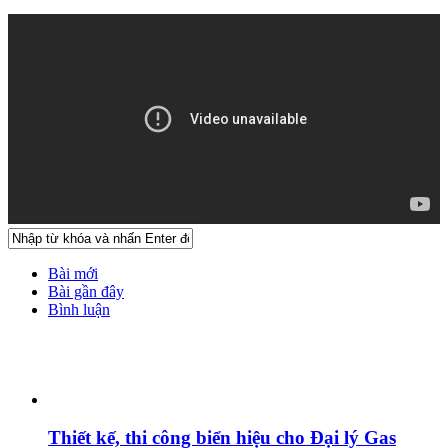
Bài mới
Bài gần đây
Bình luận
Thiết kế, thi công biển hiệu cho Đại lý Gas