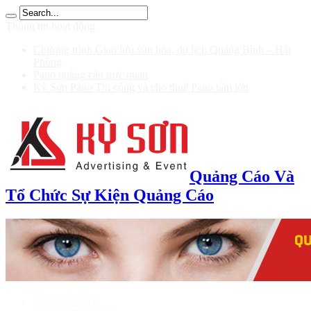
ฝาก 100 รับ 200
Thông tin hoạt động
Chương trình Giao lưu văn hóa, du lịch Quảng Bình – Hải
Phòng
Pano quảng cáo trực quan
Kỳ Sơn Pano Thi công và cho thuê Pano tấm lớn
Quảng Cáo Và
Tổ Chức Sự Kiện Quảng Cáo
TRANG CHỦ