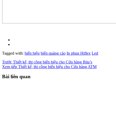
Tagged with:
biển hiệu
biển quảng cáo
In phun Hiflex
Led
Trước
Thiết kế, thi công biển hiệu cho Cửa hàng Bita’s
Xem tiếp
Thiết kế, thi công biển hiệu cho Cửa hàng ATM
Bài liên quan