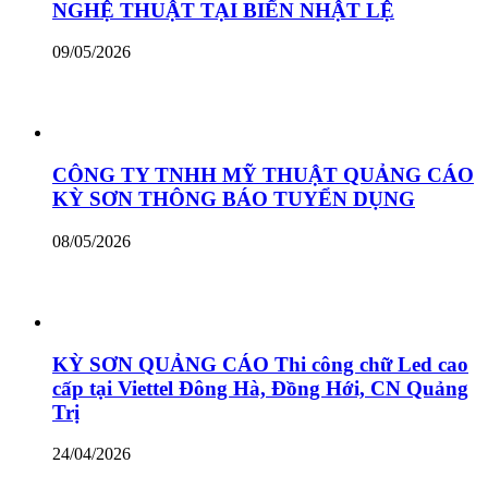
NGHỆ THUẬT TẠI BIỂN NHẬT LỆ
09/05/2026
CÔNG TY TNHH MỸ THUẬT QUẢNG CÁO
KỲ SƠN THÔNG BÁO TUYỂN DỤNG
08/05/2026
KỲ SƠN QUẢNG CÁO Thi công chữ Led cao
cấp tại Viettel Đông Hà, Đồng Hới, CN Quảng
Trị
24/04/2026