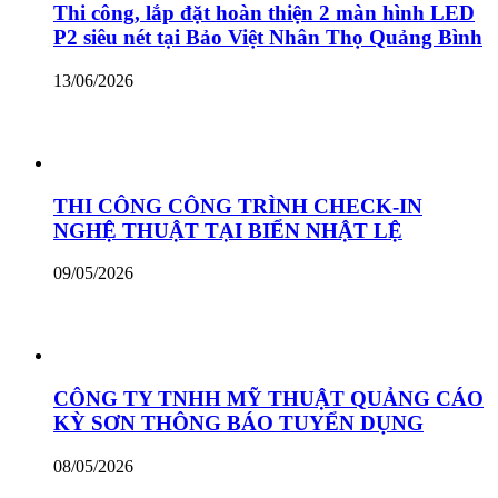
Thi công, lắp đặt hoàn thiện 2 màn hình LED
P2 siêu nét tại Bảo Việt Nhân Thọ Quảng Bình
13/06/2026
THI CÔNG CÔNG TRÌNH CHECK-IN
NGHỆ THUẬT TẠI BIỂN NHẬT LỆ
09/05/2026
CÔNG TY TNHH MỸ THUẬT QUẢNG CÁO
KỲ SƠN THÔNG BÁO TUYỂN DỤNG
08/05/2026