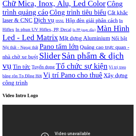
Chữ Mica, Inox, Alu, Led Color
Công
trình quảng cáo
Công trình tiêu biểu
Cắt khắc
Dịch vụ
laser & CNC
Hộp đèn giải phân cách
In
HSNL
Màn Hình
Hiflex
In phun UV Hiflex, PP, Decal
In PP (mực dầu)
Led - Led Matrix
Mặt dựng Aluminium
Nổi bật
Pano tấm lớn
Quảng cao trực quan -
Nội thất - Ngoại thất
Slider
Sản phẩm & dịch
nhà chờ xe buýt
vụ
Tổ chức sự kiện
Tin tức
Tuyển dụng
Ví trị treo
Vị trí Pano cho thuê
Xây dựng
băng rôn Tp.Đồng Hới
công trình
Video Intro Logo