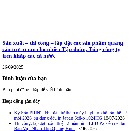
Sản xuất – thi công – lắp đặt các sản phẩm quảng
cáo trực quan cho nhiều Tập đoàn, Tổng công ty
trên khắp các cả nước.
26/09/2025
Bình luận của bạn
Bạn phải đăng nhập để viết bình luận
Hoạt động gần đây
Kỳ Sơn PRINTING đầu tư thêm máy in phun khổ lớn thế hệ
mới 2026, sử dụng đầu in Japan Seiko 1024HG
18/07/2026
Thi công, lắp đặt hoàn thiện 2 màn hình LED P2 siêu nét tại
Bảo Việt Nhân Thọ Quảng Bình
13/06/2026