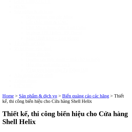
GIỚI THIỆU CTY
HSNL
Sản phẩm & dịch vụ
Biển quảng cáo các hãng
Cắt khắc laser & CNC
Chữ Mica, Inox, Alu, Led Color
In phun UV Hiflex, PP, Decal
Màn Hình Led – Led Matrix
Tổ chức sự kiện
Vị trí Pano cho thuê
Pano tấm lớn
Quảng cao trực quan – nhà chờ xe buýt
Hộp đèn giải phân cách
Ví trị treo băng rôn Tp.Đồng Hới
Xây dựng công trình
Tuyển dụng
LIÊN HỆ
Home
>
Sản phẩm & dịch vụ
>
Biển quảng cáo các hãng
>
Thiết
kế, thi công biển hiệu cho Cửa hàng Shell Helix
Thiết kế, thi công biển hiệu cho Cửa hàng
Shell Helix