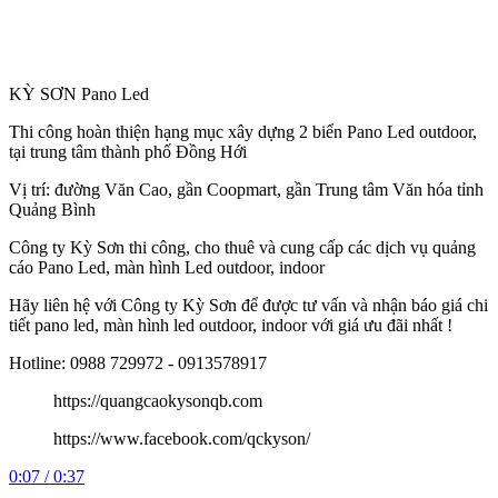
KỲ SƠN Pano Led
Thi công hoàn thiện hạng mục xây dựng 2 biển Pano Led outdoor,
tại trung tâm thành phố Đồng Hới
Vị trí: đường Văn Cao, gần Coopmart, gần Trung tâm Văn hóa tỉnh
Quảng Bình
Công
ty Kỳ Sơn thi công, cho thuê và cung cấp các dịch vụ quảng
cáo Pano Led, màn hình Led outdoor, indoor
Hãy liên hệ với Công ty Kỳ Sơn để được tư vấn và nhận báo giá chi
tiết pano led, màn hình led outdoor, indoor với giá ưu đãi nhất !
Hotline: 0988 729972 - 0913578917
https://quangcaokysonqb.com
https://www.facebook.com/qckyson/
0:07 / 0:37