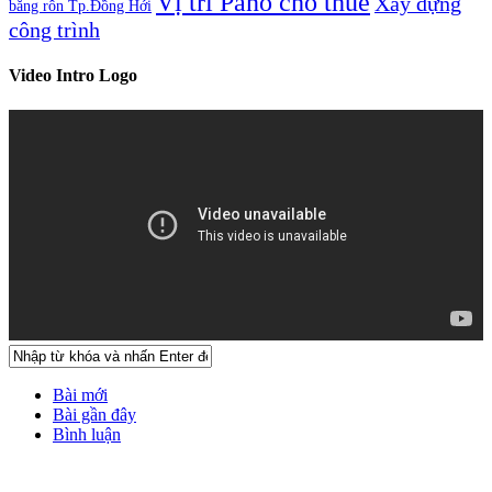
Vị trí Pano cho thuê
Xây dựng
băng rôn Tp.Đồng Hới
công trình
Video Intro Logo
Bài mới
Bài gần đây
Bình luận