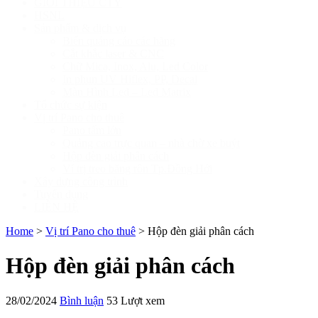
GIỚI THIỆU CTY
HSNL
Sản phẩm & dịch vụ
Biển quảng cáo các hãng
Cắt khắc laser & CNC
Chữ Mica, Inox, Alu, Led Color
In phun UV Hiflex, PP, Decal
Màn Hình Led – Led Matrix
Tổ chức sự kiện
Vị trí Pano cho thuê
Pano tấm lớn
Quảng cao trực quan – nhà chờ xe buýt
Hộp đèn giải phân cách
Ví trị treo băng rôn Tp.Đồng Hới
Xây dựng công trình
Tuyển dụng
LIÊN HỆ
Home
>
Vị trí Pano cho thuê
>
Hộp đèn giải phân cách
Hộp đèn giải phân cách
28/02/2024
Bình luận
53 Lượt xem