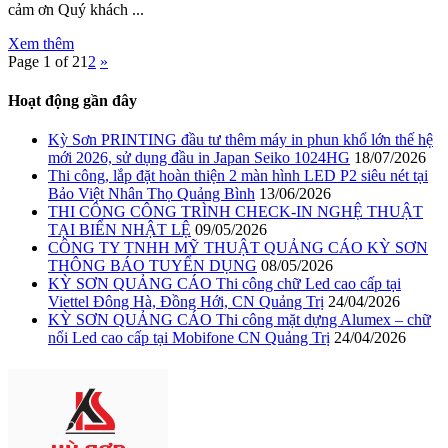
cảm ơn Quý khách ...
Xem thêm
Page 1 of 2
1
2
»
Hoạt động gần đây
Kỳ Sơn PRINTING đầu tư thêm máy in phun khổ lớn thế hệ
mới 2026, sử dụng đầu in Japan Seiko 1024HG
18/07/2026
Thi công, lắp đặt hoàn thiện 2 màn hình LED P2 siêu nét tại
Bảo Việt Nhân Thọ Quảng Bình
13/06/2026
THI CÔNG CÔNG TRÌNH CHECK-IN NGHỆ THUẬT
TẠI BIỂN NHẬT LỆ
09/05/2026
CÔNG TY TNHH MỸ THUẬT QUẢNG CÁO KỲ SƠN
THÔNG BÁO TUYỂN DỤNG
08/05/2026
KỲ SƠN QUẢNG CÁO Thi công chữ Led cao cấp tại
Viettel Đông Hà, Đồng Hới, CN Quảng Trị
24/04/2026
KỲ SƠN QUẢNG CÁO Thi công mặt dựng Alumex – chữ
nổi Led cao cấp tại Mobifone CN Quảng Trị
24/04/2026