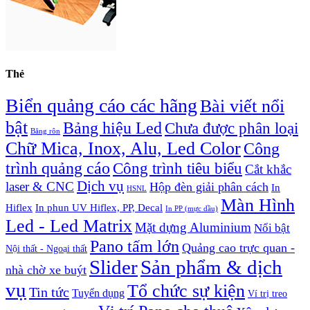
Thẻ
Biển quảng cáo các hãng
Bài viết nổi
bật
Bảng hiệu Led
Chưa được phân loại
Băng rôn
Chữ Mica, Inox, Alu, Led Color
Công
trình quảng cáo
Công trình tiêu biểu
Cắt khắc
Dịch vụ
laser & CNC
Hộp đèn giải phân cách
In
HSNL
Màn Hình
Hiflex
In phun UV Hiflex, PP, Decal
In PP (mực dầu)
Led - Led Matrix
Mặt dựng Aluminium
Nổi bật
Pano tấm lớn
Quảng cao trực quan -
Nội thất - Ngoại thất
Slider
Sản phẩm & dịch
nhà chờ xe buýt
vụ
Tổ chức sự kiện
Tin tức
Tuyển dụng
Ví trị treo