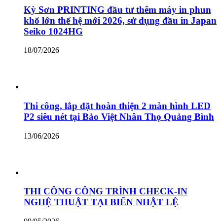
Kỳ Sơn PRINTING đầu tư thêm máy in phun
khổ lớn thế hệ mới 2026, sử dụng đầu in Japan
Seiko 1024HG
18/07/2026
Thi công, lắp đặt hoàn thiện 2 màn hình LED
P2 siêu nét tại Bảo Việt Nhân Thọ Quảng Bình
13/06/2026
THI CÔNG CÔNG TRÌNH CHECK-IN
NGHỆ THUẬT TẠI BIỂN NHẬT LỆ