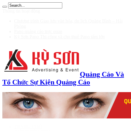
ับ 200
Thông tin hoạt động
Chương trình Giao lưu văn hóa, du lịch Quảng Bình – Hải
Phòng
Pano quảng cáo trực quan
Kỳ Sơn Pano Thi công và cho thuê Pano tấm lớn
Quảng Cáo Và
Tổ Chức Sự Kiện Quảng Cáo
TRANG CHỦ