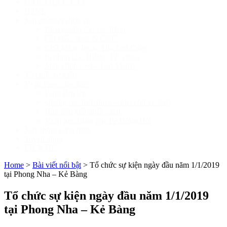
GIỚI THIỆU CTY
HSNL
Sản phẩm & dịch vụ
Biển quảng cáo các hãng
Cắt khắc laser & CNC
Chữ Mica, Inox, Alu, Led Color
In phun UV Hiflex, PP, Decal
Màn Hình Led – Led Matrix
Tổ chức sự kiện
Vị trí Pano cho thuê
Pano tấm lớn
Quảng cao trực quan – nhà chờ xe buýt
Hộp đèn giải phân cách
Ví trị treo băng rôn Tp.Đồng Hới
Xây dựng công trình
Tuyển dụng
LIÊN HỆ
Home
>
Bài viết nổi bật
>
Tổ chức sự kiện ngày đầu năm 1/1/2019
tại Phong Nha – Kẻ Bàng
Tổ chức sự kiện ngày đầu năm 1/1/2019
tại Phong Nha – Kẻ Bàng