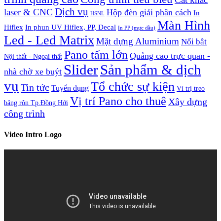
Dịch vụ
laser & CNC
Hộp đèn giải phân cách
In
HSNL
Màn Hình
Hiflex
In phun UV Hiflex, PP, Decal
In PP (mực dầu)
Led - Led Matrix
Mặt dựng Aluminium
Nổi bật
Pano tấm lớn
Quảng cao trực quan -
Nội thất - Ngoại thất
Slider
Sản phẩm & dịch
nhà chờ xe buýt
vụ
Tổ chức sự kiện
Tin tức
Tuyển dụng
Ví trị treo
Vị trí Pano cho thuê
Xây dựng
băng rôn Tp.Đồng Hới
công trình
Video Intro Logo