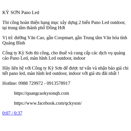
KỲ SƠN Pano Led
Thi công hoàn thiện hạng mục xây dựng 2 biển Pano Led outdoor,
tại trung tâm thành phố Đồng Hới
Vị trí: đường Văn Cao, gần Coopmart, gần Trung tâm Văn hóa tỉnh
Quảng Bình
Công
ty Kỳ Sơn thi công, cho thuê và cung cấp các dịch vụ quảng
cáo Pano Led, màn hình Led outdoor, indoor
Hãy liên hệ với Công ty Kỳ Sơn để được tư vấn và nhận báo giá chi
tiết pano led, màn hình led outdoor, indoor với giá ưu đãi nhất !
Hotline: 0988 729972 - 0913578917
https://quangcaokysonqb.com
https://www.facebook.com/qckyson/
0:07 / 0:37