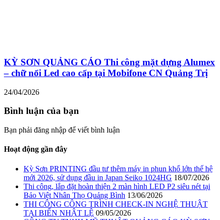
KỲ SƠN QUẢNG CÁO Thi công mặt dựng Alumex
– chữ nổi Led cao cấp tại Mobifone CN Quảng Trị
24/04/2026
Bình luận của bạn
Bạn phải đăng nhập để viết bình luận
Hoạt động gần đây
Kỳ Sơn PRINTING đầu tư thêm máy in phun khổ lớn thế hệ
mới 2026, sử dụng đầu in Japan Seiko 1024HG
18/07/2026
Thi công, lắp đặt hoàn thiện 2 màn hình LED P2 siêu nét tại
Bảo Việt Nhân Thọ Quảng Bình
13/06/2026
THI CÔNG CÔNG TRÌNH CHECK-IN NGHỆ THUẬT
TẠI BIỂN NHẬT LỆ
09/05/2026