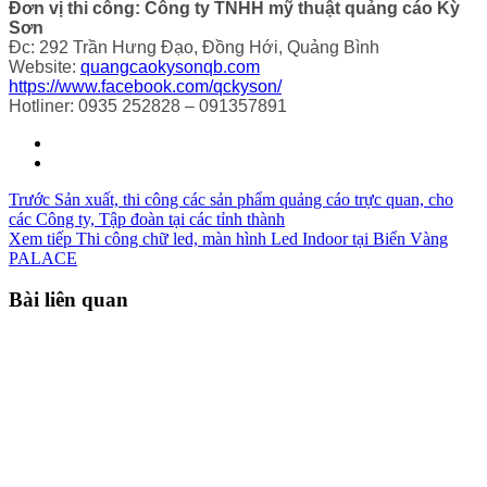
Đơn vị thi công: Công ty TNHH mỹ thuật quảng cáo Kỳ
Sơn
Đc: 292 Trần Hưng Đạo, Đồng Hới, Quảng Bình
Website:
quangcaokysonqb.com
https://www.facebook.com/qckyson/
Hotliner: 0935 252828 – 091357891
Trước
Sản xuất, thi công các sản phẩm quảng cáo trực quan, cho
các Công ty, Tập đoàn tại các tỉnh thành
Xem tiếp
Thi công chữ led, màn hình Led Indoor tại Biển Vàng
PALACE
Bài liên quan