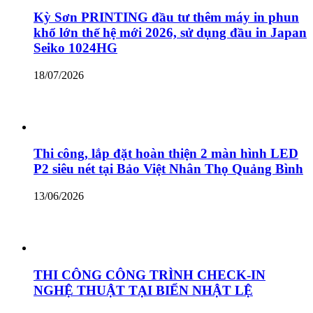
Kỳ Sơn PRINTING đầu tư thêm máy in phun
khổ lớn thế hệ mới 2026, sử dụng đầu in Japan
Seiko 1024HG
18/07/2026
Thi công, lắp đặt hoàn thiện 2 màn hình LED
P2 siêu nét tại Bảo Việt Nhân Thọ Quảng Bình
13/06/2026
THI CÔNG CÔNG TRÌNH CHECK-IN
NGHỆ THUẬT TẠI BIỂN NHẬT LỆ