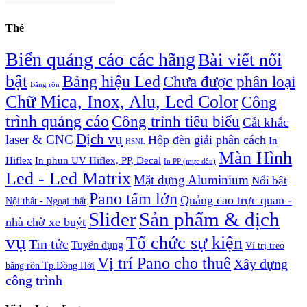
Thẻ
Biển quảng cáo các hãng
Bài viết nổi
bật
Bảng hiệu Led
Chưa được phân loại
Băng rôn
Chữ Mica, Inox, Alu, Led Color
Công
trình quảng cáo
Công trình tiêu biểu
Cắt khắc
Dịch vụ
laser & CNC
Hộp đèn giải phân cách
In
HSNL
Màn Hình
Hiflex
In phun UV Hiflex, PP, Decal
In PP (mực dầu)
Led - Led Matrix
Mặt dựng Aluminium
Nổi bật
Pano tấm lớn
Quảng cao trực quan -
Nội thất - Ngoại thất
Slider
Sản phẩm & dịch
nhà chờ xe buýt
vụ
Tổ chức sự kiện
Tin tức
Tuyển dụng
Ví trị treo
Vị trí Pano cho thuê
Xây dựng
băng rôn Tp.Đồng Hới
công trình