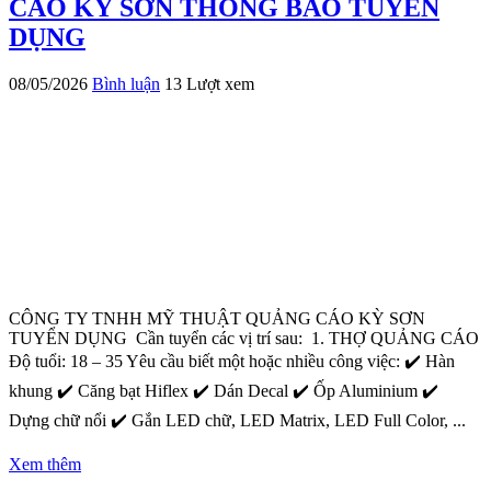
CÁO KỲ SƠN THÔNG BÁO TUYỂN
DỤNG
08/05/2026
Bình luận
13 Lượt xem
CÔNG TY TNHH MỸ THUẬT QUẢNG CÁO KỲ SƠN
TUYỂN DỤNG Cần tuyển các vị trí sau: 1. THỢ QUẢNG CÁO
Độ tuổi: 18 – 35 Yêu cầu biết một hoặc nhiều công việc: ✔️ Hàn
khung ✔️ Căng bạt Hiflex ✔️ Dán Decal ✔️ Ốp Aluminium ✔️
Dựng chữ nổi ✔️ Gắn LED chữ, LED Matrix, LED Full Color, ...
Xem thêm