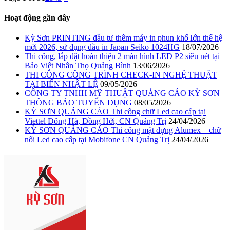
Hoạt động gần đây
Kỳ Sơn PRINTING đầu tư thêm máy in phun khổ lớn thế hệ
mới 2026, sử dụng đầu in Japan Seiko 1024HG
18/07/2026
Thi công, lắp đặt hoàn thiện 2 màn hình LED P2 siêu nét tại
Bảo Việt Nhân Thọ Quảng Bình
13/06/2026
THI CÔNG CÔNG TRÌNH CHECK-IN NGHỆ THUẬT
TẠI BIỂN NHẬT LỆ
09/05/2026
CÔNG TY TNHH MỸ THUẬT QUẢNG CÁO KỲ SƠN
THÔNG BÁO TUYỂN DỤNG
08/05/2026
KỲ SƠN QUẢNG CÁO Thi công chữ Led cao cấp tại
Viettel Đông Hà, Đồng Hới, CN Quảng Trị
24/04/2026
KỲ SƠN QUẢNG CÁO Thi công mặt dựng Alumex – chữ
nổi Led cao cấp tại Mobifone CN Quảng Trị
24/04/2026