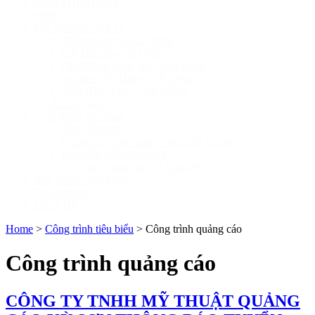
GIỚI THIỆU CTY
HSNL
Sản phẩm & dịch vụ
Biển quảng cáo các hãng
Cắt khắc laser & CNC
Chữ Mica, Inox, Alu, Led Color
In phun UV Hiflex, PP, Decal
Màn Hình Led – Led Matrix
Tổ chức sự kiện
Vị trí Pano cho thuê
Pano tấm lớn
Quảng cao trực quan – nhà chờ xe buýt
Hộp đèn giải phân cách
Ví trị treo băng rôn Tp.Đồng Hới
Xây dựng công trình
Tuyển dụng
LIÊN HỆ
Home
>
Công trình tiêu biểu
>
Công trình quảng cáo
Công trình quảng cáo
CÔNG TY TNHH MỸ THUẬT QUẢNG