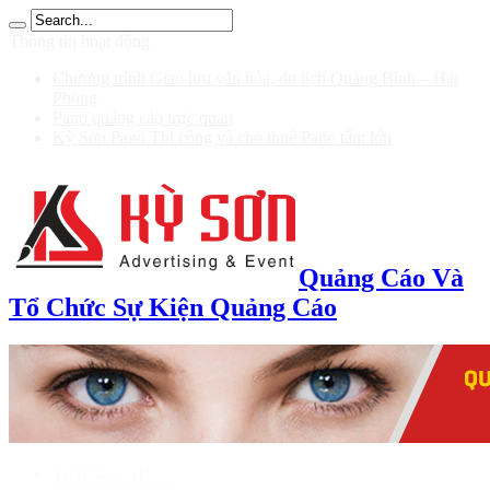
ก 100 รับ 200
Thông tin hoạt động
Chương trình Giao lưu văn hóa, du lịch Quảng Bình – Hải
Phòng
Pano quảng cáo trực quan
Kỳ Sơn Pano Thi công và cho thuê Pano tấm lớn
Quảng Cáo Và
Tổ Chức Sự Kiện Quảng Cáo
TRANG CHỦ