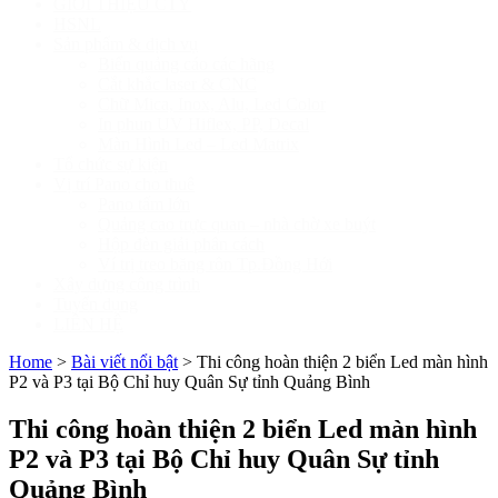
GIỚI THIỆU CTY
HSNL
Sản phẩm & dịch vụ
Biển quảng cáo các hãng
Cắt khắc laser & CNC
Chữ Mica, Inox, Alu, Led Color
In phun UV Hiflex, PP, Decal
Màn Hình Led – Led Matrix
Tổ chức sự kiện
Vị trí Pano cho thuê
Pano tấm lớn
Quảng cao trực quan – nhà chờ xe buýt
Hộp đèn giải phân cách
Ví trị treo băng rôn Tp.Đồng Hới
Xây dựng công trình
Tuyển dụng
LIÊN HỆ
Home
>
Bài viết nổi bật
>
Thi công hoàn thiện 2 biển Led màn hình
P2 và P3 tại Bộ Chỉ huy Quân Sự tỉnh Quảng Bình
Thi công hoàn thiện 2 biển Led màn hình
P2 và P3 tại Bộ Chỉ huy Quân Sự tỉnh
Quảng Bình