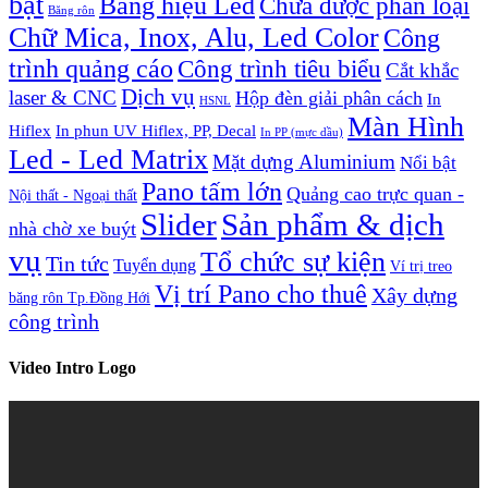
bật
Bảng hiệu Led
Chưa được phân loại
Băng rôn
Chữ Mica, Inox, Alu, Led Color
Công
trình quảng cáo
Công trình tiêu biểu
Cắt khắc
Dịch vụ
laser & CNC
Hộp đèn giải phân cách
In
HSNL
Màn Hình
Hiflex
In phun UV Hiflex, PP, Decal
In PP (mực dầu)
Led - Led Matrix
Mặt dựng Aluminium
Nổi bật
Pano tấm lớn
Quảng cao trực quan -
Nội thất - Ngoại thất
Slider
Sản phẩm & dịch
nhà chờ xe buýt
vụ
Tổ chức sự kiện
Tin tức
Tuyển dụng
Ví trị treo
Vị trí Pano cho thuê
Xây dựng
băng rôn Tp.Đồng Hới
công trình
Video Intro Logo