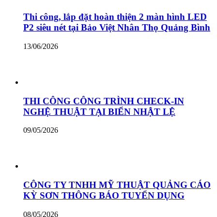
Thi công, lắp đặt hoàn thiện 2 màn hình LED
P2 siêu nét tại Bảo Việt Nhân Thọ Quảng Bình
13/06/2026
THI CÔNG CÔNG TRÌNH CHECK-IN
NGHỆ THUẬT TẠI BIỂN NHẬT LỆ
09/05/2026
CÔNG TY TNHH MỸ THUẬT QUẢNG CÁO
KỲ SƠN THÔNG BÁO TUYỂN DỤNG
08/05/2026