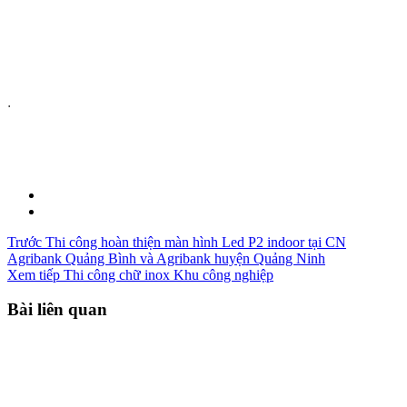
.
Trước
Thi công hoàn thiện màn hình Led P2 indoor tại CN
Agribank Quảng Bình và Agribank huyện Quảng Ninh
Xem tiếp
Thi công chữ inox Khu công nghiệp
Bài liên quan