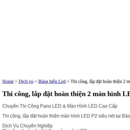
Biển quảng cáo các hãng
Cắt khắc laser & CNC
Chữ Mica, Inox, Alu, Led Color
In phun UV Hiflex, PP, Decal
Màn Hình Led – Led Matrix
Tổ chức sự kiện
Vị trí Pano cho thuê
Pano tấm lớn
Quảng cao trực quan – nhà chờ xe buýt
Hộp đèn giải phân cách
Ví trị treo băng rôn Tp.Đồng Hới
Xây dựng công trình
Tuyển dụng
LIÊN HỆ
Home
>
Dịch vụ
>
Bảng hiệu Led
>
Thi công, lắp đặt hoàn thiện 2
Thi công, lắp đặt hoàn thiện 2 màn hình 
Chuyên Thi Công Pano LED & Màn Hình LED Cao Cấp
Thi công, lắp đặt hoàn thiện màn hình LED P2 siêu nét tại B
Dịch Vụ Chuyên Nghiệp