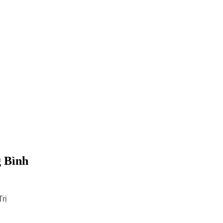
g Bình
rị