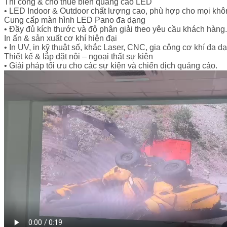
Thi công & cho thuê biển quảng cáo LED
• LED Indoor & Outdoor chất lượng cao, phù hợp cho mọi khô
Cung cấp màn hình LED Pano đa dạng
• Đầy đủ kích thước và độ phân giải theo yêu cầu khách hàng.
In ấn & sản xuất cơ khí hiện đại
• In UV, in kỹ thuật số, khắc Laser, CNC, gia công cơ khí đa d
Thiết kế & lắp đặt nội – ngoại thất sự kiện
• Giải pháp tối ưu cho các sự kiện và chiến dịch quảng cáo.