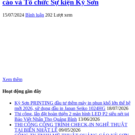
cáo và Tổ chức Sự kiện Kỳ Sơn
15/07/2024
Bình luận
202 Lượt xem
Xem thêm
Hoạt động gần đây
Kỳ Sơn PRINTING đầu tư thêm máy in phun khổ lớn thế hệ
mới 2026, sử dụng đầu in Japan Seiko 1024HG
18/07/2026
Thi công, lắp đặt hoàn thiện 2 màn hình LED P2 siêu nét tại
Bảo Việt Nhân Thọ Quảng Bình
13/06/2026
THI CÔNG CÔNG TRÌNH CHECK-IN NGHỆ THUẬT
TẠI BIỂN NHẬT LỆ
09/05/2026