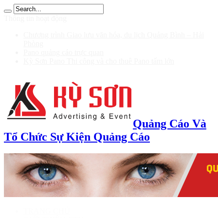
 100 รับ 200
Thông tin hoạt động
Chương trình Giao lưu văn hóa, du lịch Quảng Bình – Hải
Phòng
Pano quảng cáo trực quan
Kỳ Sơn Pano Thi công và cho thuê Pano tấm lớn
Quảng Cáo Và
Tổ Chức Sự Kiện Quảng Cáo
TRANG CHỦ