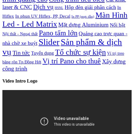
Dịch vụ
laser & CNC
Hộp đèn giải phân cách
In
HSNL
Màn Hình
Hiflex
In phun UV Hiflex, PP, Decal
In PP (mực dầu)
Led - Led Matrix
Mặt dựng Aluminium
Nổi bật
Pano tấm lớn
Quảng cao trực quan -
Nội thất - Ngoại thất
Slider
Sản phẩm & dịch
nhà chờ xe buýt
vụ
Tổ chức sự kiện
Tin tức
Tuyển dụng
Ví trị treo
Vị trí Pano cho thuê
Xây dựng
băng rôn Tp.Đồng Hới
công trình
Video Intro Logo