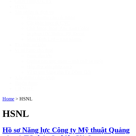
GIỚI THIỆU CTY
HSNL
Sản phẩm & dịch vụ
Biển quảng cáo các hãng
Cắt khắc laser & CNC
Chữ Mica, Inox, Alu, Led Color
In phun UV Hiflex, PP, Decal
Màn Hình Led – Led Matrix
Tổ chức sự kiện
Vị trí Pano cho thuê
Pano tấm lớn
Quảng cao trực quan – nhà chờ xe buýt
Hộp đèn giải phân cách
Ví trị treo băng rôn Tp.Đồng Hới
Xây dựng công trình
Tuyển dụng
LIÊN HỆ
Home
>
HSNL
HSNL
Hồ sơ Năng lực Công ty Mỹ thuật Quảng