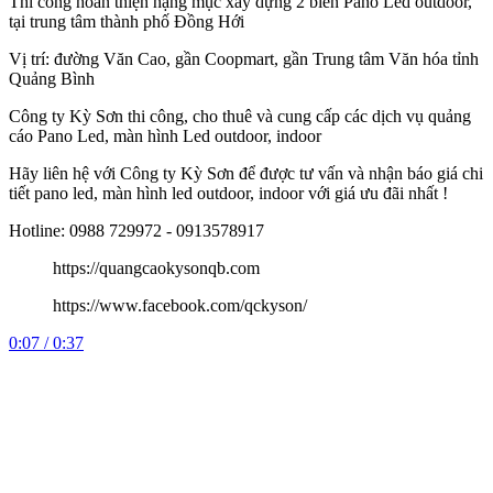
Thi công hoàn thiện hạng mục xây dựng 2 biển Pano Led outdoor,
tại trung tâm thành phố Đồng Hới
Vị trí: đường Văn Cao, gần Coopmart, gần Trung tâm Văn hóa tỉnh
Quảng Bình
Công
ty Kỳ Sơn thi công, cho thuê và cung cấp các dịch vụ quảng
cáo Pano Led, màn hình Led outdoor, indoor
Hãy liên hệ với Công ty Kỳ Sơn để được tư vấn và nhận báo giá chi
tiết pano led, màn hình led outdoor, indoor với giá ưu đãi nhất !
Hotline: 0988 729972 - 0913578917
https://quangcaokysonqb.com
https://www.facebook.com/qckyson/
0:07 / 0:37