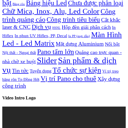
bật
Bảng hiệu Led
Chưa được phân loại
Băng rôn
Chữ Mica, Inox, Alu, Led Color
Công
trình quảng cáo
Công trình tiêu biểu
Cắt khắc
Dịch vụ
laser & CNC
Hộp đèn giải phân cách
In
HSNL
Màn Hình
Hiflex
In phun UV Hiflex, PP, Decal
In PP (mực dầu)
Led - Led Matrix
Mặt dựng Aluminium
Nổi bật
Pano tấm lớn
Quảng cao trực quan -
Nội thất - Ngoại thất
Slider
Sản phẩm & dịch
nhà chờ xe buýt
vụ
Tổ chức sự kiện
Tin tức
Tuyển dụng
Ví trị treo
Vị trí Pano cho thuê
Xây dựng
băng rôn Tp.Đồng Hới
công trình
Video Intro Logo