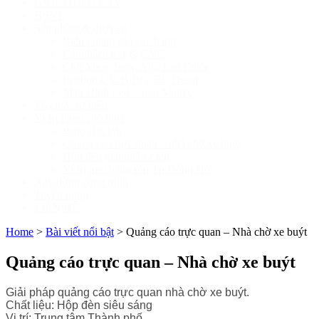
GIỚI THIỆU CTY
HSNL
Sản phẩm & dịch vụ
Biển quảng cáo các hãng
Cắt khắc laser & CNC
Chữ Mica, Inox, Alu, Led Color
In phun UV Hiflex, PP, Decal
Màn Hình Led – Led Matrix
Tổ chức sự kiện
Vị trí Pano cho thuê
Pano tấm lớn
Quảng cao trực quan – nhà chờ xe buýt
Hộp đèn giải phân cách
Ví trị treo băng rôn Tp.Đồng Hới
Xây dựng công trình
Tuyển dụng
LIÊN HỆ
Home
>
Bài viết nổi bật
>
Quảng cáo trực quan – Nhà chờ xe buýt
Quảng cáo trực quan – Nhà chờ xe buýt
Giải pháp quảng cáo trực quan nhà chờ xe buýt.
Chất liệu: Hộp đèn siêu sáng
Vị trí: Trung tâm Thành phố