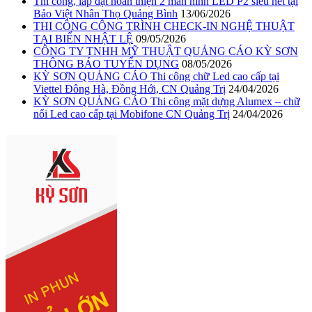
Thi công, lắp đặt hoàn thiện 2 màn hình LED P2 siêu nét tại
Bảo Việt Nhân Thọ Quảng Bình
13/06/2026
THI CÔNG CÔNG TRÌNH CHECK-IN NGHỆ THUẬT
TẠI BIỂN NHẬT LỆ
09/05/2026
CÔNG TY TNHH MỸ THUẬT QUẢNG CÁO KỲ SƠN
THÔNG BÁO TUYỂN DỤNG
08/05/2026
KỲ SƠN QUẢNG CÁO Thi công chữ Led cao cấp tại
Viettel Đông Hà, Đồng Hới, CN Quảng Trị
24/04/2026
KỲ SƠN QUẢNG CÁO Thi công mặt dựng Alumex – chữ
nổi Led cao cấp tại Mobifone CN Quảng Trị
24/04/2026