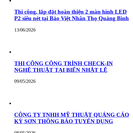
Thi công, lắp đặt hoàn thiện 2 màn hình LED
P2 siêu nét tại Bảo Việt Nhân Thọ Quảng Bình
13/06/2026
THI CÔNG CÔNG TRÌNH CHECK-IN
NGHỆ THUẬT TẠI BIỂN NHẬT LỆ
09/05/2026
CÔNG TY TNHH MỸ THUẬT QUẢNG CÁO
KỲ SƠN THÔNG BÁO TUYỂN DỤNG
08/05/2026