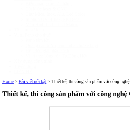
Biển quảng cáo các hãng
Cắt khắc laser & CNC
Chữ Mica, Inox, Alu, Led Color
In phun UV Hiflex, PP, Decal
Màn Hình Led – Led Matrix
Tổ chức sự kiện
Vị trí Pano cho thuê
Pano tấm lớn
Quảng cao trực quan – nhà chờ xe buýt
Hộp đèn giải phân cách
Ví trị treo băng rôn Tp.Đồng Hới
Xây dựng công trình
Tuyển dụng
LIÊN HỆ
Home
>
Bài viết nổi bật
>
Thiết kế, thi công sản phẩm với công ngh
Thiết kế, thi công sản phẩm với công nghệ