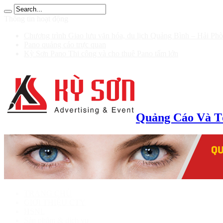
ก 100 รับ 200
Thông tin hoạt động
Chương trình Giao lưu văn hóa, du lịch Quảng Bình – Hải Ph
Pano quảng cáo trực quan
Kỳ Sơn Pano Thi công và cho thuê Pano tấm lớn
Quảng Cáo Và T
TRANG CHỦ
GIỚI THIỆU CTY
HSNL
Sản phẩm & dịch vụ