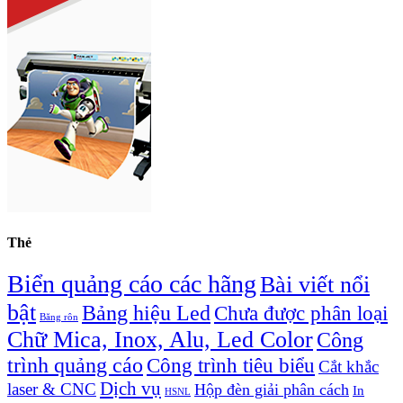
Thẻ
Biển quảng cáo các hãng
Bài viết nổi
bật
Bảng hiệu Led
Chưa được phân loại
Băng rôn
Chữ Mica, Inox, Alu, Led Color
Công
trình quảng cáo
Công trình tiêu biểu
Cắt khắc
Dịch vụ
laser & CNC
Hộp đèn giải phân cách
In
HSNL