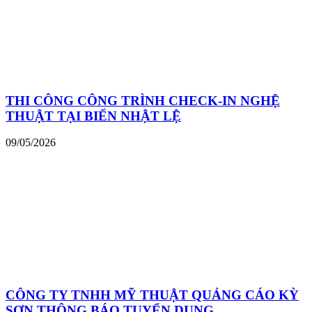
THI CÔNG CÔNG TRÌNH CHECK-IN NGHỆ
THUẬT TẠI BIỂN NHẬT LỆ
09/05/2026
CÔNG TY TNHH MỸ THUẬT QUẢNG CÁO KỲ
SƠN THÔNG BÁO TUYỂN DỤNG