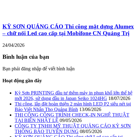
KỲ SƠN QUẢNG CÁO Thi công mặt dựng Alumex
– chữ nổi Led cao cấp tại Mobifone CN Quảng Trị
24/04/2026
Bình luận của bạn
Bạn phải đăng nhập để viết bình luận
Hoạt động gần đây
Kỳ Sơn PRINTING đầu tư thêm máy in phun khổ lớn thế hệ
mới 2026, sử dụng đầu in Japan Seiko 1024HG
18/07/2026
Thi công, lắp đặt hoàn thiện 2 màn hình LED P2 siêu nét tại
Bảo Việt Nhân Thọ Quảng Bình
13/06/2026
THI CÔNG CÔNG TRÌNH CHECK-IN NGHỆ THUẬT
TẠI BIỂN NHẬT LỆ
09/05/2026
CÔNG TY TNHH MỸ THUẬT QUẢNG CÁO KỲ SƠN
THÔNG BÁO TUYỂN DỤNG
08/05/2026
KỲ SƠN QUẢNG CÁO Thi công chữ Led cao cấp tại