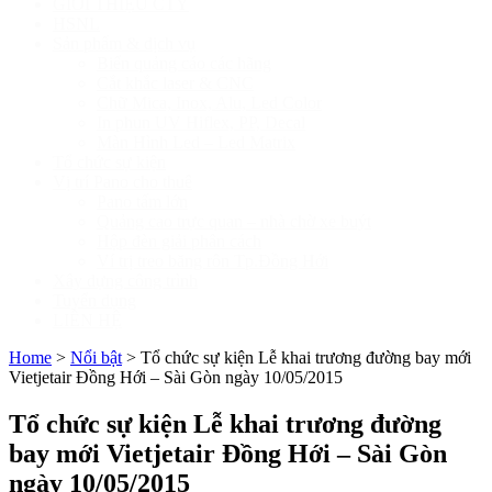
GIỚI THIỆU CTY
HSNL
Sản phẩm & dịch vụ
Biển quảng cáo các hãng
Cắt khắc laser & CNC
Chữ Mica, Inox, Alu, Led Color
In phun UV Hiflex, PP, Decal
Màn Hình Led – Led Matrix
Tổ chức sự kiện
Vị trí Pano cho thuê
Pano tấm lớn
Quảng cao trực quan – nhà chờ xe buýt
Hộp đèn giải phân cách
Ví trị treo băng rôn Tp.Đồng Hới
Xây dựng công trình
Tuyển dụng
LIÊN HỆ
Home
>
Nổi bật
>
Tổ chức sự kiện Lễ khai trương đường bay mới
Vietjetair Đồng Hới – Sài Gòn ngày 10/05/2015
Tổ chức sự kiện Lễ khai trương đường
bay mới Vietjetair Đồng Hới – Sài Gòn
ngày 10/05/2015