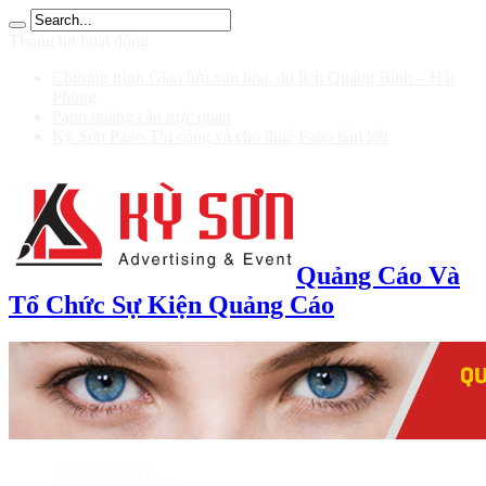
ฝาก 100 รับ 200
Thông tin hoạt động
Chương trình Giao lưu văn hóa, du lịch Quảng Bình – Hải
Phòng
Pano quảng cáo trực quan
Kỳ Sơn Pano Thi công và cho thuê Pano tấm lớn
Quảng Cáo Và
Tổ Chức Sự Kiện Quảng Cáo
TRANG CHỦ