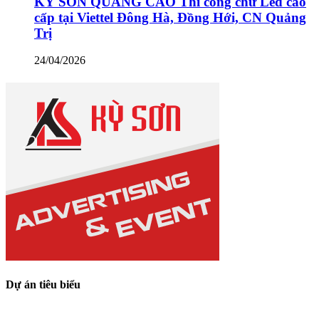
KỲ SƠN QUẢNG CÁO Thi công chữ Led cao
cấp tại Viettel Đông Hà, Đồng Hới, CN Quảng
Trị
24/04/2026
Dự án tiêu biểu