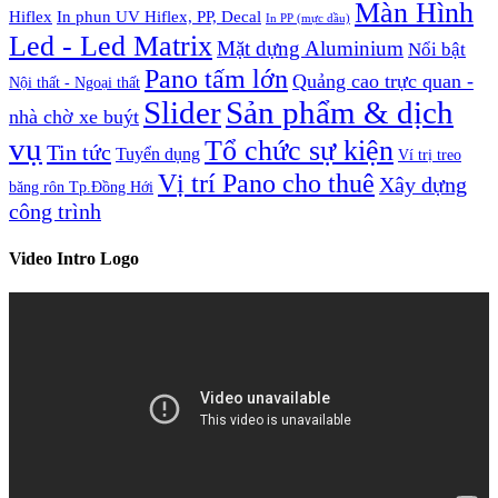
Màn Hình
Hiflex
In phun UV Hiflex, PP, Decal
In PP (mực dầu)
Led - Led Matrix
Mặt dựng Aluminium
Nổi bật
Pano tấm lớn
Quảng cao trực quan -
Nội thất - Ngoại thất
Slider
Sản phẩm & dịch
nhà chờ xe buýt
vụ
Tổ chức sự kiện
Tin tức
Tuyển dụng
Ví trị treo
Vị trí Pano cho thuê
Xây dựng
băng rôn Tp.Đồng Hới
công trình
Video Intro Logo