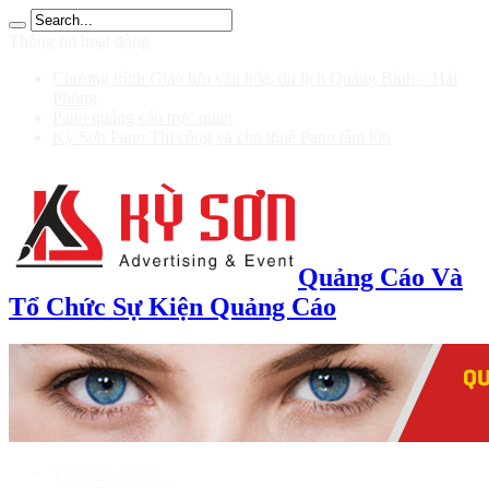
ฝาก 100 รับ 200
Thông tin hoạt động
Chương trình Giao lưu văn hóa, du lịch Quảng Bình – Hải
Phòng
Pano quảng cáo trực quan
Kỳ Sơn Pano Thi công và cho thuê Pano tấm lớn
Quảng Cáo Và
Tổ Chức Sự Kiện Quảng Cáo
TRANG CHỦ