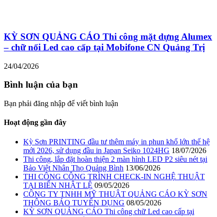
KỲ SƠN QUẢNG CÁO Thi công mặt dựng Alumex
– chữ nổi Led cao cấp tại Mobifone CN Quảng Trị
24/04/2026
Bình luận của bạn
Bạn phải đăng nhập để viết bình luận
Hoạt động gần đây
Kỳ Sơn PRINTING đầu tư thêm máy in phun khổ lớn thế hệ
mới 2026, sử dụng đầu in Japan Seiko 1024HG
18/07/2026
Thi công, lắp đặt hoàn thiện 2 màn hình LED P2 siêu nét tại
Bảo Việt Nhân Thọ Quảng Bình
13/06/2026
THI CÔNG CÔNG TRÌNH CHECK-IN NGHỆ THUẬT
TẠI BIỂN NHẬT LỆ
09/05/2026
CÔNG TY TNHH MỸ THUẬT QUẢNG CÁO KỲ SƠN
THÔNG BÁO TUYỂN DỤNG
08/05/2026
KỲ SƠN QUẢNG CÁO Thi công chữ Led cao cấp tại