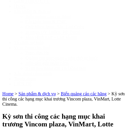
GIỚI THIỆU CTY
HSNL
Sản phẩm & dịch vụ
Biển quảng cáo các hãng
Cắt khắc laser & CNC
Chữ Mica, Inox, Alu, Led Color
In phun UV Hiflex, PP, Decal
Màn Hình Led – Led Matrix
Tổ chức sự kiện
Vị trí Pano cho thuê
Pano tấm lớn
Quảng cao trực quan – nhà chờ xe buýt
Hộp đèn giải phân cách
Ví trị treo băng rôn Tp.Đồng Hới
Xây dựng công trình
Tuyển dụng
LIÊN HỆ
Home
>
Sản phẩm & dịch vụ
>
Biển quảng cáo các hãng
>
Kỳ sơn
thi công các hạng mục khai trương Vincom plaza, VinMart, Lotte
Cinema.
Kỳ sơn thi công các hạng mục khai
trương Vincom plaza, VinMart, Lotte