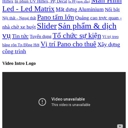
Màn Hình
Hiflex
In phun UV Hiflex, PP, Decal
In PP (mực dầu)
Led - Led Matrix
Mặt dựng Aluminium
Nổi bật
Pano tấm lớn
Quảng cao trực quan -
Nội thất - Ngoại thất
Slider
Sản phẩm & dịch
nhà chờ xe buýt
vụ
Tổ chức sự kiện
Tin tức
Tuyển dụng
Ví trị treo
Vị trí Pano cho thuê
Xây dựng
băng rôn Tp.Đồng Hới
công trình
Video Intro Logo