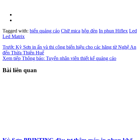
Tagged with:
biển quảng cáo
Chữ mica
hộp đèn
In phun Hiflex
Led
Led Matrix
Trước
Kỳ Sơn in ấn và thi công biển hiệu cho các hãng từ Nghệ An
đến Thừa Thiên Huế
Xem tiếp
Thông báo: Tuyển nhân viên thiết kế quảng cáo
Bài liên quan