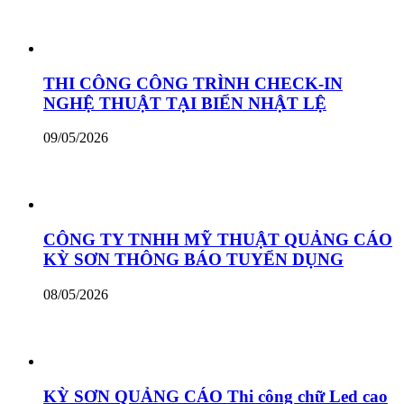
THI CÔNG CÔNG TRÌNH CHECK-IN
NGHỆ THUẬT TẠI BIỂN NHẬT LỆ
09/05/2026
CÔNG TY TNHH MỸ THUẬT QUẢNG CÁO
KỲ SƠN THÔNG BÁO TUYỂN DỤNG
08/05/2026
KỲ SƠN QUẢNG CÁO Thi công chữ Led cao