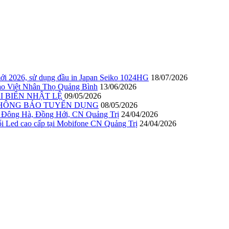
ới 2026, sử dụng đầu in Japan Seiko 1024HG
18/07/2026
 Bảo Việt Nhân Thọ Quảng Bình
13/06/2026
I BIỂN NHẬT LỆ
09/05/2026
THÔNG BÁO TUYỂN DỤNG
08/05/2026
 Đông Hà, Đồng Hới, CN Quảng Trị
24/04/2026
ed cao cấp tại Mobifone CN Quảng Trị
24/04/2026