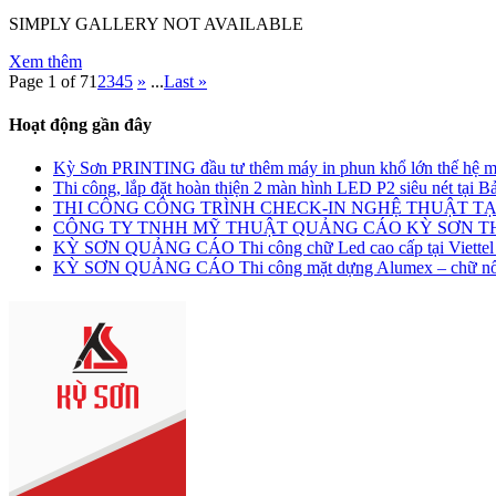
SIMPLY GALLERY NOT AVAILABLE
Xem thêm
Page 1 of 7
1
2
3
4
5
»
...
Last »
Hoạt động gần đây
Kỳ Sơn PRINTING đầu tư thêm máy in phun khổ lớn thế hệ m
Thi công, lắp đặt hoàn thiện 2 màn hình LED P2 siêu nét tại
THI CÔNG CÔNG TRÌNH CHECK-IN NGHỆ THUẬT TẠ
CÔNG TY TNHH MỸ THUẬT QUẢNG CÁO KỲ SƠN 
KỲ SƠN QUẢNG CÁO Thi công chữ Led cao cấp tại Viettel
KỲ SƠN QUẢNG CÁO Thi công mặt dựng Alumex – chữ nổi L