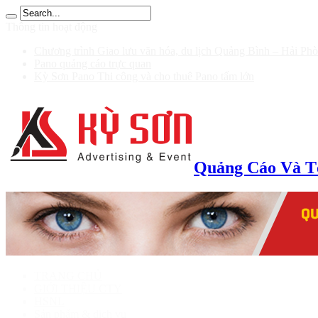
 รับ 200
Thông tin hoạt động
Chương trình Giao lưu văn hóa, du lịch Quảng Bình – Hải Ph
Pano quảng cáo trực quan
Kỳ Sơn Pano Thi công và cho thuê Pano tấm lớn
Quảng Cáo Và T
TRANG CHỦ
GIỚI THIỆU CTY
HSNL
Sản phẩm & dịch vụ