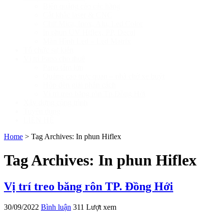
Biển quảng cáo các hãng
Cắt khắc laser & CNC
Chữ Mica, Inox, Alu, Led Color
In phun UV Hiflex, PP, Decal
Màn Hình Led – Led Matrix
Tổ chức sự kiện
Vị trí Pano cho thuê
Pano tấm lớn
Quảng cao trực quan – nhà chờ xe buýt
Hộp đèn giải phân cách
Ví trị treo băng rôn Tp.Đồng Hới
Xây dựng công trình
Tuyển dụng
LIÊN HỆ
Home
>
Tag Archives: In phun Hiflex
Tag Archives:
In phun Hiflex
Vị trí treo băng rôn TP. Đồng Hới
30/09/2022
Bình luận
311 Lượt xem