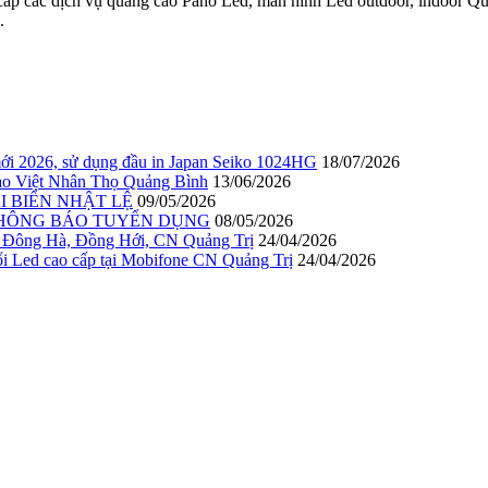
p các dịch vụ quảng cáo Pano Led, màn hình Led outdoor, indoor Quý
.
ới 2026, sử dụng đầu in Japan Seiko 1024HG
18/07/2026
 Bảo Việt Nhân Thọ Quảng Bình
13/06/2026
I BIỂN NHẬT LỆ
09/05/2026
THÔNG BÁO TUYỂN DỤNG
08/05/2026
 Đông Hà, Đồng Hới, CN Quảng Trị
24/04/2026
ed cao cấp tại Mobifone CN Quảng Trị
24/04/2026