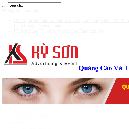
าก 100 รับ 200
Thông tin hoạt động
Chương trình Giao lưu văn hóa, du lịch Quảng Bình – Hải Ph
Pano quảng cáo trực quan
Kỳ Sơn Pano Thi công và cho thuê Pano tấm lớn
Quảng Cáo Và T
TRANG CHỦ
GIỚI THIỆU CTY
HSNL
Sản phẩm & dịch vụ