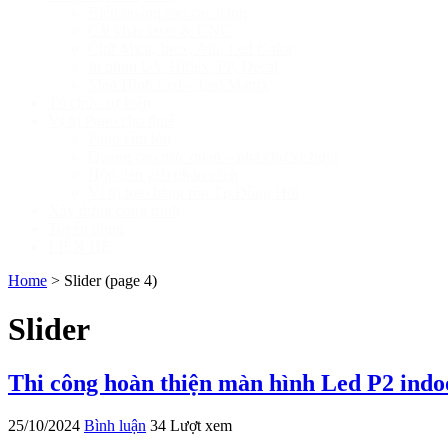
Biển quảng cáo các hãng
Cắt khắc laser & CNC
Chữ Mica, Inox, Alu, Led Color
In phun UV Hiflex, PP, Decal
Màn Hình Led – Led Matrix
Tổ chức sự kiện
Vị trí Pano cho thuê
Pano tấm lớn
Quảng cao trực quan – nhà chờ xe buýt
Hộp đèn giải phân cách
Ví trị treo băng rôn Tp.Đồng Hới
Xây dựng công trình
Tuyển dụng
LIÊN HỆ
Home
>
Slider
(page 4)
Slider
Thi công hoàn thiện màn hình Led P2 ind
25/10/2024
Bình luận
34 Lượt xem