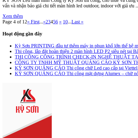
KỲ SƠN Led màn hình Công ty Kỳ Sơn thi công, cho thuê và cung cấ
vấn và nhận báo giá chi tiết màn hình led outdoor, indoor với giá ưu ..
Xem thêm
Page 4 of 12
« First
...
«
2
3
4
5
6
»
10
...
Last »
Hoạt động gần đây
Kỳ Sơn PRINTING đầu tư thêm máy in phun khổ lớn thế hệ m
Thi công, lắp đặt hoàn thiện 2 màn hình LED P2 siêu nét tại
THI CÔNG CÔNG TRÌNH CHECK-IN NGHỆ THUẬT TẠ
CÔNG TY TNHH MỸ THUẬT QUẢNG CÁO KỲ SƠN 
KỲ SƠN QUẢNG CÁO Thi công chữ Led cao cấp tại Viettel
KỲ SƠN QUẢNG CÁO Thi công mặt dựng Alumex – chữ nổi L