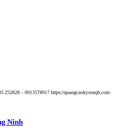
0935 252828 – 0913578917 https://quangcaokysonqb.com
ng Ninh