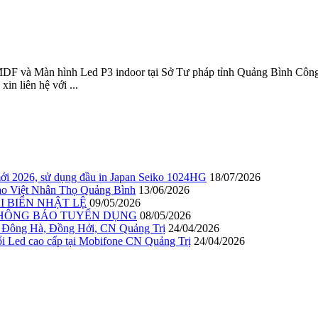
 và Màn hình Led P3 indoor tại Sở Tư pháp tỉnh Quảng Bình Công ty
n liên hệ với ...
ới 2026, sử dụng đầu in Japan Seiko 1024HG
18/07/2026
 Bảo Việt Nhân Thọ Quảng Bình
13/06/2026
I BIỂN NHẬT LỆ
09/05/2026
THÔNG BÁO TUYỂN DỤNG
08/05/2026
 Đông Hà, Đồng Hới, CN Quảng Trị
24/04/2026
ed cao cấp tại Mobifone CN Quảng Trị
24/04/2026