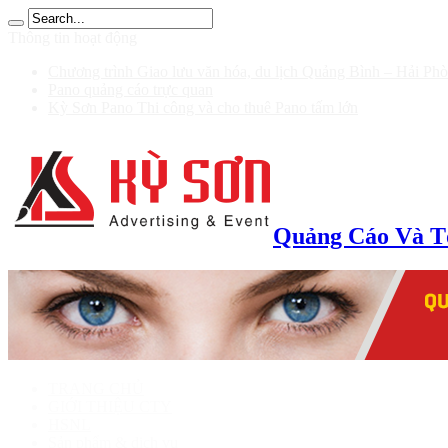
รับ 200
Thông tin hoạt động
Chương trình Giao lưu văn hóa, du lịch Quảng Bình – Hải Ph
Pano quảng cáo trực quan
Kỳ Sơn Pano Thi công và cho thuê Pano tấm lớn
Quảng Cáo Và T
TRANG CHỦ
GIỚI THIỆU CTY
HSNL
Sản phẩm & dịch vụ