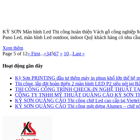
KỲ SƠN Màn hình Led Thi công hoàn thiện Vách gỗ công nghiệp MDF
Pano Led, màn hình Led outdoor, indoor Quý khách hàng có nhu cầu xi
Xem thêm
Page 5 of 12
« First
...
«
3
4
5
6
7
»
10
...
Last »
Hoạt động gần đây
Kỳ Sơn PRINTING đầu tư thêm máy in phun khổ lớn thế hệ m
Thi công, lắp đặt hoàn thiện 2 màn hình LED P2 siêu nét tại
THI CÔNG CÔNG TRÌNH CHECK-IN NGHỆ THUẬT TẠ
CÔNG TY TNHH MỸ THUẬT QUẢNG CÁO KỲ SƠN 
KỲ SƠN QUẢNG CÁO Thi công chữ Led cao cấp tại Viettel
KỲ SƠN QUẢNG CÁO Thi công mặt dựng Alumex – chữ nổi L