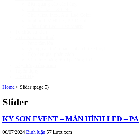
Biển quảng cáo các hãng
Cắt khắc laser & CNC
Chữ Mica, Inox, Alu, Led Color
In phun UV Hiflex, PP, Decal
Màn Hình Led – Led Matrix
Tổ chức sự kiện
Vị trí Pano cho thuê
Pano tấm lớn
Quảng cao trực quan – nhà chờ xe buýt
Hộp đèn giải phân cách
Ví trị treo băng rôn Tp.Đồng Hới
Xây dựng công trình
Tuyển dụng
LIÊN HỆ
Home
>
Slider
(page 5)
Slider
KỲ SƠN EVENT – MÀN HÌNH LED – P
08/07/2024
Bình luận
57 Lượt xem