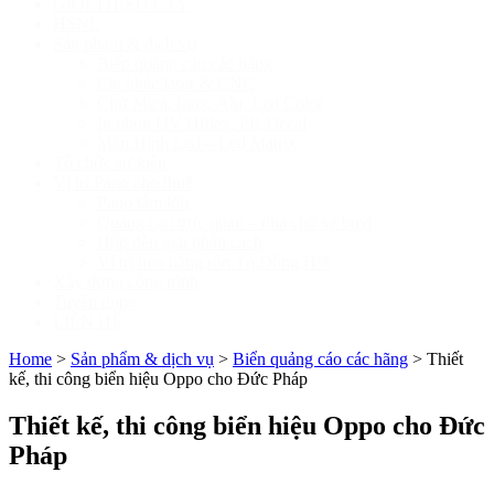
GIỚI THIỆU CTY
HSNL
Sản phẩm & dịch vụ
Biển quảng cáo các hãng
Cắt khắc laser & CNC
Chữ Mica, Inox, Alu, Led Color
In phun UV Hiflex, PP, Decal
Màn Hình Led – Led Matrix
Tổ chức sự kiện
Vị trí Pano cho thuê
Pano tấm lớn
Quảng cao trực quan – nhà chờ xe buýt
Hộp đèn giải phân cách
Ví trị treo băng rôn Tp.Đồng Hới
Xây dựng công trình
Tuyển dụng
LIÊN HỆ
Home
>
Sản phẩm & dịch vụ
>
Biển quảng cáo các hãng
>
Thiết
kế, thi công biển hiệu Oppo cho Đức Pháp
Thiết kế, thi công biển hiệu Oppo cho Đức
Pháp