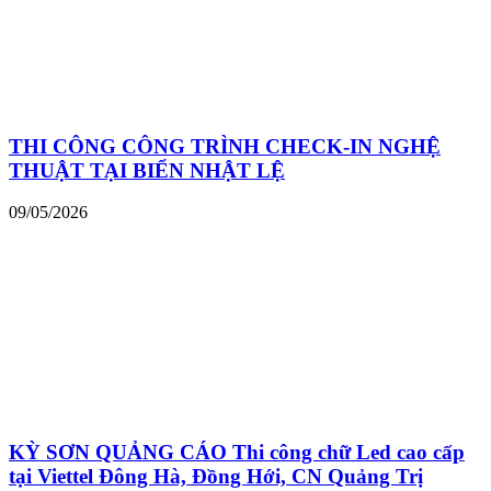
THI CÔNG CÔNG TRÌNH CHECK-IN NGHỆ
THUẬT TẠI BIỂN NHẬT LỆ
09/05/2026
KỲ SƠN QUẢNG CÁO Thi công chữ Led cao cấp
tại Viettel Đông Hà, Đồng Hới, CN Quảng Trị