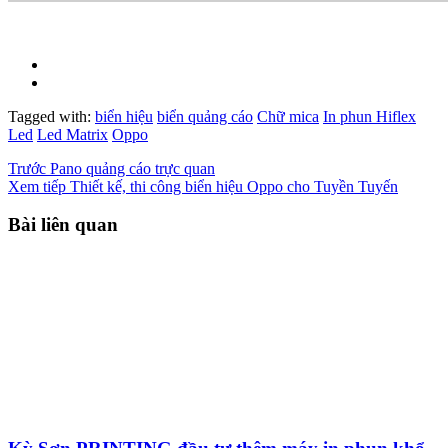
Tagged with:
biển hiệu
biển quảng cáo
Chữ mica
In phun Hiflex
Led
Led Matrix
Oppo
Trước
Pano quảng cáo trực quan
Xem tiếp
Thiết kế, thi công biển hiệu Oppo cho Tuyền Tuyến
Bài liên quan