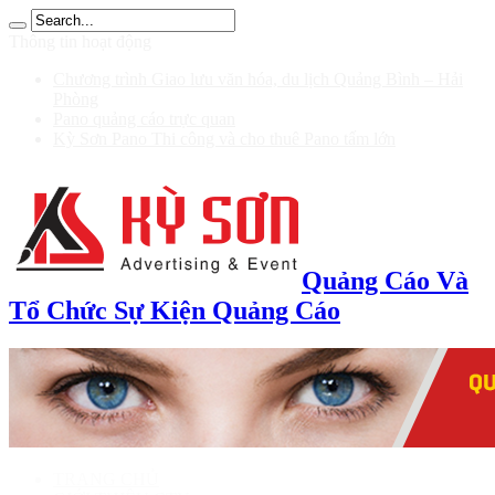
บ 200
Thông tin hoạt động
Chương trình Giao lưu văn hóa, du lịch Quảng Bình – Hải
Phòng
Pano quảng cáo trực quan
Kỳ Sơn Pano Thi công và cho thuê Pano tấm lớn
Quảng Cáo Và
Tổ Chức Sự Kiện Quảng Cáo
TRANG CHỦ