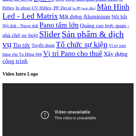
Màn Hình
Hiflex
In phun UV Hiflex, PP, Decal
In PP (mực dầu)
Led - Led Matrix
Mặt dựng Aluminium
Nổi bật
Pano tấm lớn
Quảng cao trực quan -
Nội thất - Ngoại thất
Slider
Sản phẩm & dịch
nhà chờ xe buýt
vụ
Tổ chức sự kiện
Tin tức
Tuyển dụng
Ví trị treo
Vị trí Pano cho thuê
Xây dựng
băng rôn Tp.Đồng Hới
công trình
Video Intro Logo