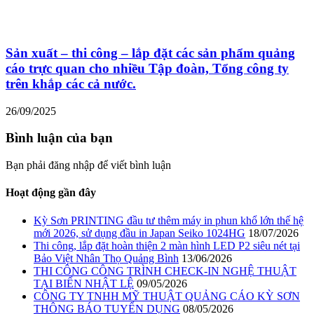
Sản xuất – thi công – lắp đặt các sản phẩm quảng
cáo trực quan cho nhiều Tập đoàn, Tổng công ty
trên khắp các cả nước.
26/09/2025
Bình luận của bạn
Bạn phải đăng nhập để viết bình luận
Hoạt động gần đây
Kỳ Sơn PRINTING đầu tư thêm máy in phun khổ lớn thế hệ
mới 2026, sử dụng đầu in Japan Seiko 1024HG
18/07/2026
Thi công, lắp đặt hoàn thiện 2 màn hình LED P2 siêu nét tại
Bảo Việt Nhân Thọ Quảng Bình
13/06/2026
THI CÔNG CÔNG TRÌNH CHECK-IN NGHỆ THUẬT
TẠI BIỂN NHẬT LỆ
09/05/2026
CÔNG TY TNHH MỸ THUẬT QUẢNG CÁO KỲ SƠN
THÔNG BÁO TUYỂN DỤNG
08/05/2026