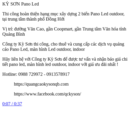
KỲ SƠN Pano Led
Thi công hoàn thiện hạng mục xây dựng 2 biển Pano Led outdoor,
tại trung tâm thành phố Đồng Hới
Vị trí: đường Văn Cao, gần Coopmart, gần Trung tâm Văn hóa tỉnh
Quảng Bình
Công
ty Kỳ Sơn thi công, cho thuê và cung cấp các dịch vụ quảng
cáo Pano Led, màn hình Led outdoor, indoor
Hãy liên hệ với Công ty Kỳ Sơn để được tư vấn và nhận báo giá chi
tiết pano led, màn hình led outdoor, indoor với giá ưu đãi nhất !
Hotline: 0988 729972 - 0913578917
https://quangcaokysonqb.com
https://www.facebook.com/qckyson/
0:07 / 0:37