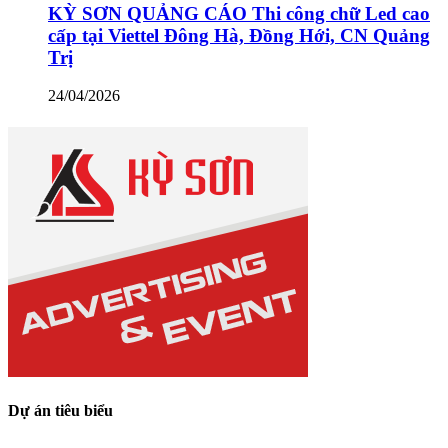
KỲ SƠN QUẢNG CÁO Thi công chữ Led cao
cấp tại Viettel Đông Hà, Đồng Hới, CN Quảng
Trị
24/04/2026
Dự án tiêu biểu