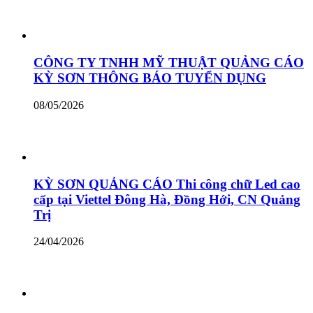
CÔNG TY TNHH MỸ THUẬT QUẢNG CÁO
KỲ SƠN THÔNG BÁO TUYỂN DỤNG
08/05/2026
KỲ SƠN QUẢNG CÁO Thi công chữ Led cao
cấp tại Viettel Đông Hà, Đồng Hới, CN Quảng
Trị
24/04/2026