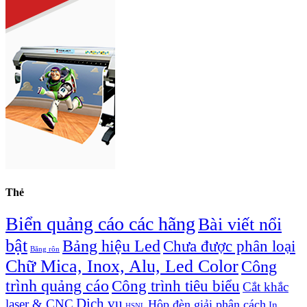
Thẻ
Biển quảng cáo các hãng
Bài viết nổi
bật
Bảng hiệu Led
Chưa được phân loại
Băng rôn
Chữ Mica, Inox, Alu, Led Color
Công
trình quảng cáo
Công trình tiêu biểu
Cắt khắc
Dịch vụ
laser & CNC
Hộp đèn giải phân cách
In
HSNL