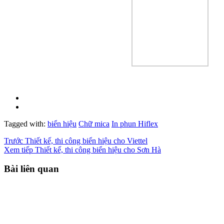
Tagged with:
biển hiệu
Chữ mica
In phun Hiflex
Trước
Thiết kế, thi công biển hiệu cho Viettel
Xem tiếp
Thiết kế, thi công biển hiệu cho Sơn Hà
Bài liên quan