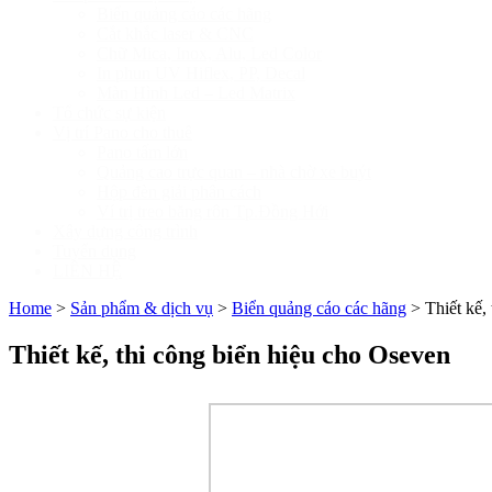
Biển quảng cáo các hãng
Cắt khắc laser & CNC
Chữ Mica, Inox, Alu, Led Color
In phun UV Hiflex, PP, Decal
Màn Hình Led – Led Matrix
Tổ chức sự kiện
Vị trí Pano cho thuê
Pano tấm lớn
Quảng cao trực quan – nhà chờ xe buýt
Hộp đèn giải phân cách
Ví trị treo băng rôn Tp.Đồng Hới
Xây dựng công trình
Tuyển dụng
LIÊN HỆ
Home
>
Sản phẩm & dịch vụ
>
Biển quảng cáo các hãng
>
Thiết kế,
Thiết kế, thi công biển hiệu cho Oseven