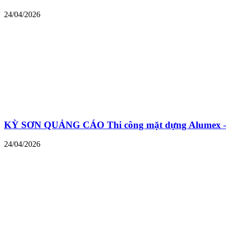
24/04/2026
KỲ SƠN QUẢNG CÁO Thi công mặt dựng Alumex – ch
24/04/2026