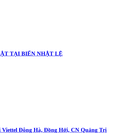
ẬT TẠI BIỂN NHẬT LỆ
Viettel Đông Hà, Đồng Hới, CN Quảng Trị