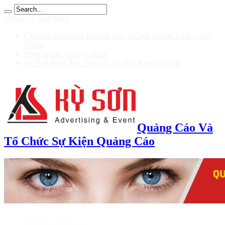
 100 รับ 200
Thông tin hoạt động
Chương trình Giao lưu văn hóa, du lịch Quảng Bình – Hải
Phòng
Pano quảng cáo trực quan
Kỳ Sơn Pano Thi công và cho thuê Pano tấm lớn
Quảng Cáo Và
Tổ Chức Sự Kiện Quảng Cáo
TRANG CHỦ