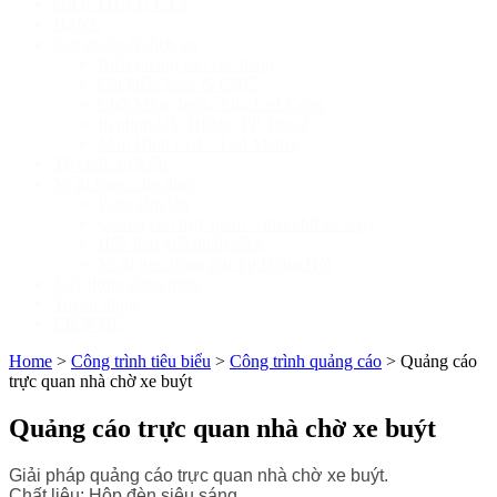
GIỚI THIỆU CTY
HSNL
Sản phẩm & dịch vụ
Biển quảng cáo các hãng
Cắt khắc laser & CNC
Chữ Mica, Inox, Alu, Led Color
In phun UV Hiflex, PP, Decal
Màn Hình Led – Led Matrix
Tổ chức sự kiện
Vị trí Pano cho thuê
Pano tấm lớn
Quảng cao trực quan – nhà chờ xe buýt
Hộp đèn giải phân cách
Ví trị treo băng rôn Tp.Đồng Hới
Xây dựng công trình
Tuyển dụng
LIÊN HỆ
Home
>
Công trình tiêu biểu
>
Công trình quảng cáo
>
Quảng cáo
trực quan nhà chờ xe buýt
Quảng cáo trực quan nhà chờ xe buýt
Giải pháp quảng cáo trực quan nhà chờ xe buýt.
Chất liệu: Hộp đèn siêu sáng