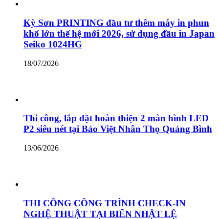
Kỳ Sơn PRINTING đầu tư thêm máy in phun
khổ lớn thế hệ mới 2026, sử dụng đầu in Japan
Seiko 1024HG
18/07/2026
Thi công, lắp đặt hoàn thiện 2 màn hình LED
P2 siêu nét tại Bảo Việt Nhân Thọ Quảng Bình
13/06/2026
THI CÔNG CÔNG TRÌNH CHECK-IN
NGHỆ THUẬT TẠI BIỂN NHẬT LỆ