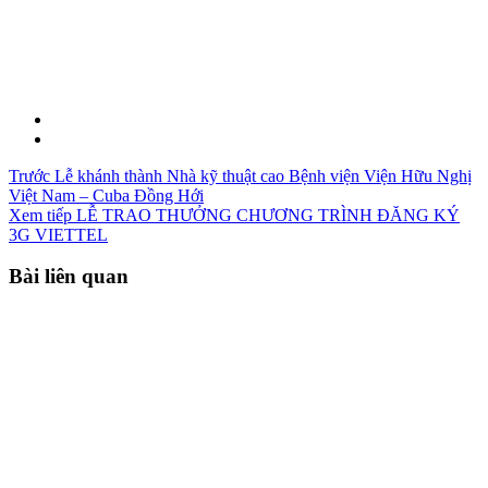
Trước
Lễ khánh thành Nhà kỹ thuật cao Bệnh viện Viện Hữu Nghị
Việt Nam – Cuba Đồng Hới
Xem tiếp
LỄ TRAO THƯỞNG CHƯƠNG TRÌNH ĐĂNG KÝ
3G VIETTEL
Bài liên quan