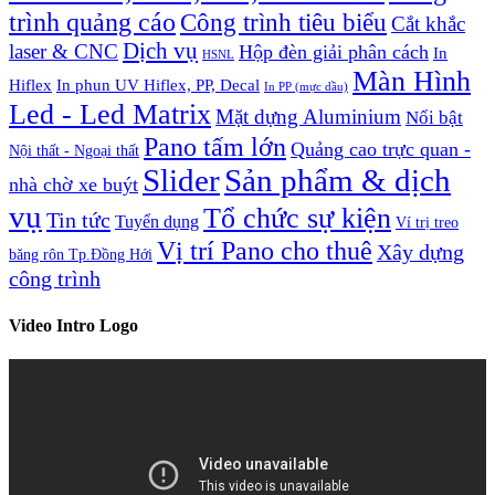
trình quảng cáo
Công trình tiêu biểu
Cắt khắc
Dịch vụ
laser & CNC
Hộp đèn giải phân cách
In
HSNL
Màn Hình
Hiflex
In phun UV Hiflex, PP, Decal
In PP (mực dầu)
Led - Led Matrix
Mặt dựng Aluminium
Nổi bật
Pano tấm lớn
Quảng cao trực quan -
Nội thất - Ngoại thất
Slider
Sản phẩm & dịch
nhà chờ xe buýt
vụ
Tổ chức sự kiện
Tin tức
Tuyển dụng
Ví trị treo
Vị trí Pano cho thuê
Xây dựng
băng rôn Tp.Đồng Hới
công trình
Video Intro Logo