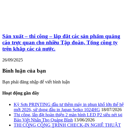
Sản xuất – thi công – lắp đặt các sản phẩm quảng
cáo trực quan cho nhiều Tập đoàn, Tổng công ty
trên khắp các cả nước.
26/09/2025
Bình luận của bạn
Bạn phải đăng nhập để viết bình luận
Hoạt động gần đây
Kỳ Sơn PRINTING đầu tư thêm máy in phun khổ lớn thế hệ
mới 2026, sử dụng đầu in Japan Seiko 1024HG
18/07/2026
Thi công, lắp đặt hoàn thiện 2 màn hình LED P2 siêu nét tại
Bảo Việt Nhân Thọ Quảng Bình
13/06/2026
THI CÔNG CÔNG TRÌNH CHECK-IN NGHỆ THUẬT