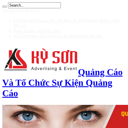
รับ 200
Thông tin hoạt động
Chương trình Giao lưu văn hóa, du lịch Quảng Bình – Hải
Phòng
Pano quảng cáo trực quan
Kỳ Sơn Pano Thi công và cho thuê Pano tấm lớn
Quảng Cáo
Và Tổ Chức Sự Kiện Quảng
Cáo