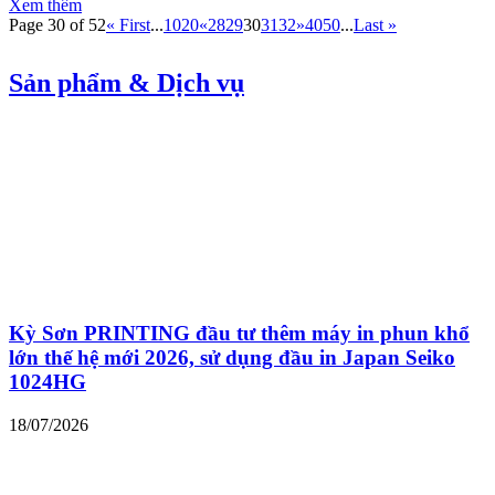
Xem thêm
Page 30 of 52
« First
...
10
20
«
28
29
30
31
32
»
40
50
...
Last »
Sản phẩm & Dịch vụ
Kỳ Sơn PRINTING đầu tư thêm máy in phun khổ
lớn thế hệ mới 2026, sử dụng đầu in Japan Seiko
1024HG
18/07/2026