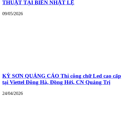
THUẬT TẠI BIỂN NHẬT LỆ
09/05/2026
KỲ SƠN QUẢNG CÁO Thi công chữ Led cao cấp
tại Viettel Đông Hà, Đồng Hới, CN Quảng Trị
24/04/2026