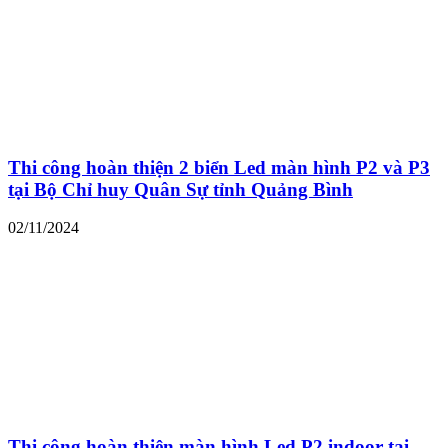
Thi công hoàn thiện 2 biển Led màn hình P2 và P3
tại Bộ Chỉ huy Quân Sự tỉnh Quảng Bình
02/11/2024
Thi công hoàn thiện màn hình Led P2 indoor tại