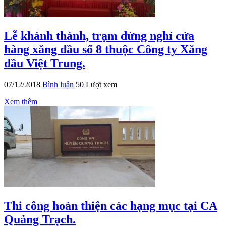
Lễ khánh thành, trạm dừng nghỉ cửa
hàng xăng dầu số 8 thuộc Công ty Xăng
dầu Việt Trung.
07/12/2018
Bình luận
50 Lượt xem
Xem thêm
Thi công hoàn thiện các hạng mục tại CA
Quảng Trạch.