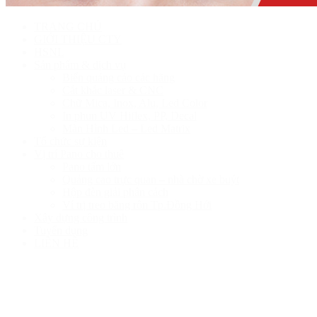
TRANG CHỦ
GIỚI THIỆU CTY
HSNL
Sản phẩm & dịch vụ
Biển quảng cáo các hãng
Cắt khắc laser & CNC
Chữ Mica, Inox, Alu, Led Color
In phun UV Hiflex, PP, Decal
Màn Hình Led – Led Matrix
Tổ chức sự kiện
Vị trí Pano cho thuê
Pano tấm lớn
Quảng cao trực quan – nhà chờ xe buýt
Hộp đèn giải phân cách
Ví trị treo băng rôn Tp.Đồng Hới
Xây dựng công trình
Tuyển dụng
LIÊN HỆ