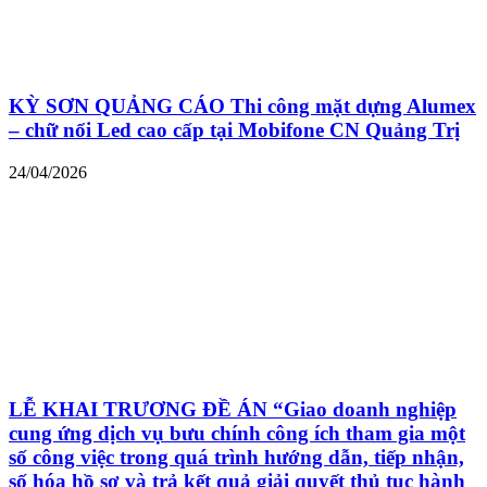
KỲ SƠN QUẢNG CÁO Thi công mặt dựng Alumex
– chữ nổi Led cao cấp tại Mobifone CN Quảng Trị
24/04/2026
LỄ KHAI TRƯƠNG ĐỀ ÁN “Giao doanh nghiệp
cung ứng dịch vụ bưu chính công ích tham gia một
số công việc trong quá trình hướng dẫn, tiếp nhận,
số hóa hồ sơ và trả kết quả giải quyết thủ tục hành