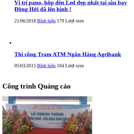
Vị trí pano, hộp đèn Led đẹp nhất tại sân bay
Đồng Hới đã lên hình !
21/06/2018
Bình luận
179 Lượt xem
Thi công Trạm ATM Ngân Hàng Agribank
05/03/2015
Bình luận
104 Lượt xem
Công trình Quảng cáo