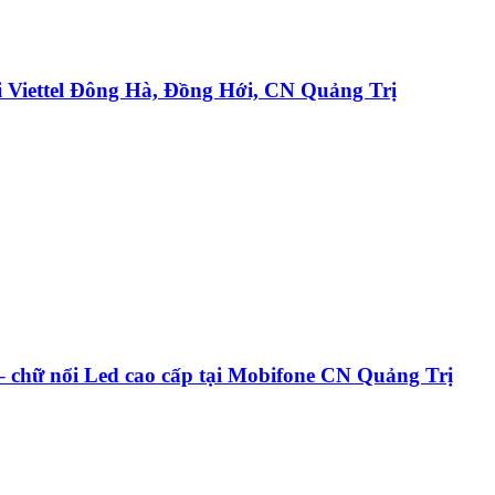
Viettel Đông Hà, Đồng Hới, CN Quảng Trị
ữ nổi Led cao cấp tại Mobifone CN Quảng Trị