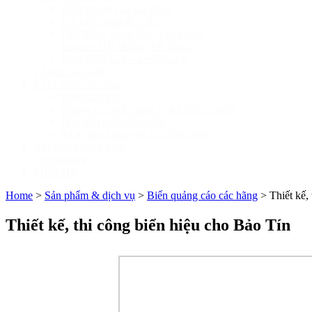
Biển quảng cáo các hãng
Cắt khắc laser & CNC
Chữ Mica, Inox, Alu, Led Color
In phun UV Hiflex, PP, Decal
Màn Hình Led – Led Matrix
Tổ chức sự kiện
Vị trí Pano cho thuê
Pano tấm lớn
Quảng cao trực quan – nhà chờ xe buýt
Hộp đèn giải phân cách
Ví trị treo băng rôn Tp.Đồng Hới
Xây dựng công trình
Tuyển dụng
LIÊN HỆ
Home
>
Sản phẩm & dịch vụ
>
Biển quảng cáo các hãng
>
Thiết kế,
Thiết kế, thi công biển hiệu cho Bảo Tín