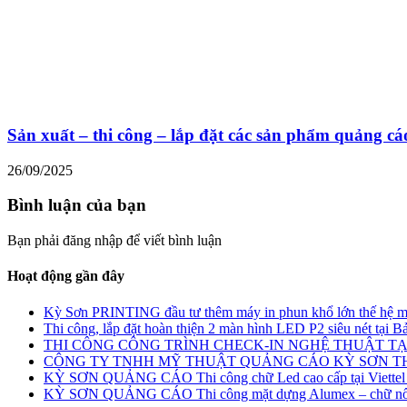
Sản xuất – thi công – lắp đặt các sản phẩm quảng cá
26/09/2025
Bình luận của bạn
Bạn phải đăng nhập để viết bình luận
Hoạt động gần đây
Kỳ Sơn PRINTING đầu tư thêm máy in phun khổ lớn thế hệ m
Thi công, lắp đặt hoàn thiện 2 màn hình LED P2 siêu nét tại
THI CÔNG CÔNG TRÌNH CHECK-IN NGHỆ THUẬT TẠ
CÔNG TY TNHH MỸ THUẬT QUẢNG CÁO KỲ SƠN 
KỲ SƠN QUẢNG CÁO Thi công chữ Led cao cấp tại Viettel
KỲ SƠN QUẢNG CÁO Thi công mặt dựng Alumex – chữ nổi L