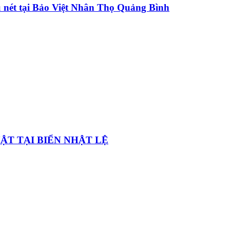
u nét tại Bảo Việt Nhân Thọ Quảng Bình
ẬT TẠI BIỂN NHẬT LỆ