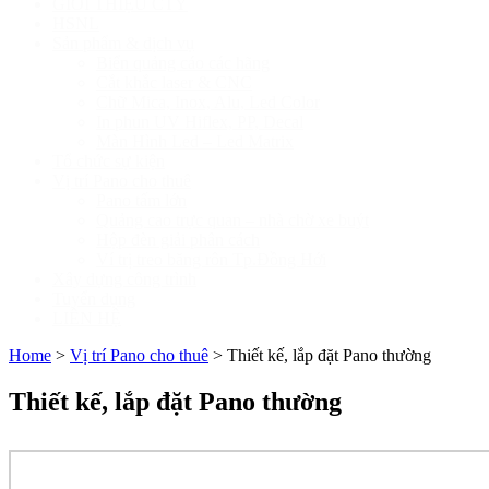
GIỚI THIỆU CTY
HSNL
Sản phẩm & dịch vụ
Biển quảng cáo các hãng
Cắt khắc laser & CNC
Chữ Mica, Inox, Alu, Led Color
In phun UV Hiflex, PP, Decal
Màn Hình Led – Led Matrix
Tổ chức sự kiện
Vị trí Pano cho thuê
Pano tấm lớn
Quảng cao trực quan – nhà chờ xe buýt
Hộp đèn giải phân cách
Ví trị treo băng rôn Tp.Đồng Hới
Xây dựng công trình
Tuyển dụng
LIÊN HỆ
Home
>
Vị trí Pano cho thuê
>
Thiết kế, lắp đặt Pano thường
Thiết kế, lắp đặt Pano thường