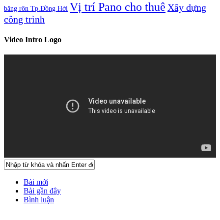
Vị trí Pano cho thuê
Xây dựng
băng rôn Tp.Đồng Hới
công trình
Video Intro Logo
Bài mới
Bài gần đây
Bình luận