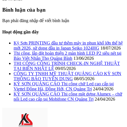
Bình luận của bạn
Bạn phải đăng nhập để viết bình luận
Hoạt động gần đây
Kỳ Sơn PRINTING đầu tư thêm máy in phun khổ lớn thế hệ
mới 2026, sử dụng đầu in Japan Seiko 1024HG
18/07/2026
Thi công, lắp đặt hoàn thiện 2 màn hình LED P2 siêu nét tại
Bảo Việt Nhân Thọ Quảng Bình
13/06/2026
THI CÔNG CÔNG TRÌNH CHECK-IN NGHỆ THUẬT
TẠI BIỂN NHẬT LỆ
09/05/2026
CÔNG TY TNHH MỸ THUẬT QUẢNG CÁO KỲ SƠN
THÔNG BÁO TUYỂN DỤNG
08/05/2026
KỲ SƠN QUẢNG CÁO Thi công chữ Led cao cấp tại
Viettel Đông Hà, Đồng Hới, CN Quảng Trị
24/04/2026
KỲ SƠN QUẢNG CÁO Thi công mặt dựng Alumex – chữ
nổi Led cao cấp tại Mobifone CN Quảng Trị
24/04/2026