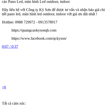
cáo Pano Led, màn hình Led outdoor, indoor
Hãy liên hệ với Công ty Kỳ Sơn để được tư vấn và nhận báo giá chi
tiết pano led, màn hình led outdoor, indoor với giá ưu đãi nhất !
Hotline: 0988 729972 - 0913578917
https://quangcaokysonqb.com
https://www.facebook.com/qckyson/
0:07 / 0:37
+6
Tất cả cảm xúc: