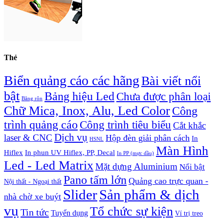
Thẻ
Biển quảng cáo các hãng
Bài viết nổi
bật
Bảng hiệu Led
Chưa được phân loại
Băng rôn
Chữ Mica, Inox, Alu, Led Color
Công
trình quảng cáo
Công trình tiêu biểu
Cắt khắc
Dịch vụ
laser & CNC
Hộp đèn giải phân cách
In
HSNL
Màn Hình
Hiflex
In phun UV Hiflex, PP, Decal
In PP (mực dầu)
Led - Led Matrix
Mặt dựng Aluminium
Nổi bật
Pano tấm lớn
Quảng cao trực quan -
Nội thất - Ngoại thất
Slider
Sản phẩm & dịch
nhà chờ xe buýt
vụ
Tổ chức sự kiện
Tin tức
Tuyển dụng
Ví trị treo