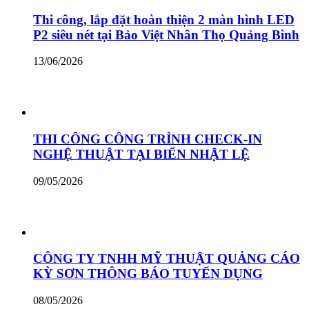
Thi công, lắp đặt hoàn thiện 2 màn hình LED
P2 siêu nét tại Bảo Việt Nhân Thọ Quảng Bình
13/06/2026
THI CÔNG CÔNG TRÌNH CHECK-IN
NGHỆ THUẬT TẠI BIỂN NHẬT LỆ
09/05/2026
CÔNG TY TNHH MỸ THUẬT QUẢNG CÁO
KỲ SƠN THÔNG BÁO TUYỂN DỤNG
08/05/2026