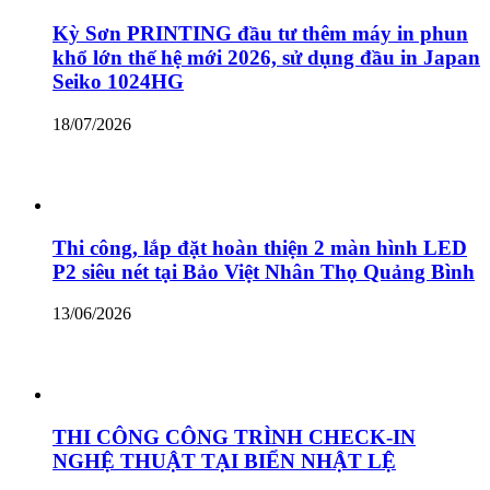
Kỳ Sơn PRINTING đầu tư thêm máy in phun
khổ lớn thế hệ mới 2026, sử dụng đầu in Japan
Seiko 1024HG
18/07/2026
Thi công, lắp đặt hoàn thiện 2 màn hình LED
P2 siêu nét tại Bảo Việt Nhân Thọ Quảng Bình
13/06/2026
THI CÔNG CÔNG TRÌNH CHECK-IN
NGHỆ THUẬT TẠI BIỂN NHẬT LỆ