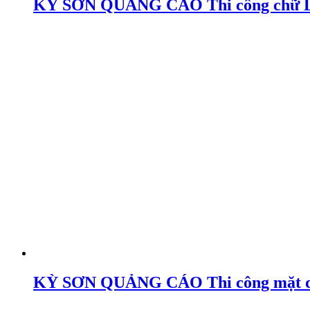
KỲ SƠN QUẢNG CÁO Thi công chữ Led 
KỲ SƠN QUẢNG CÁO Thi công mặt dựn