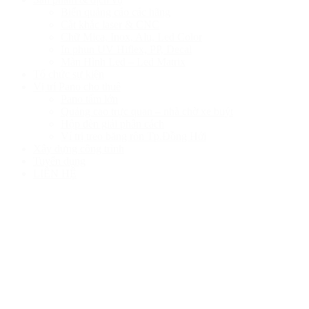
Biển quảng cáo các hãng
Cắt khắc laser & CNC
Chữ Mica, Inox, Alu, Led Color
In phun UV Hiflex, PP, Decal
Màn Hình Led – Led Matrix
Tổ chức sự kiện
Vị trí Pano cho thuê
Pano tấm lớn
Quảng cao trực quan – nhà chờ xe buýt
Hộp đèn giải phân cách
Ví trị treo băng rôn Tp.Đồng Hới
Xây dựng công trình
Tuyển dụng
LIÊN HỆ