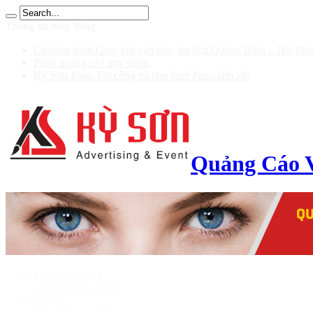
าก 100 รับ 200
Thông tin hoạt động
Chương trình Giao lưu văn hóa, du lịch Quảng Bình – Hải Ph
Pano quảng cáo trực quan
Kỳ Sơn Pano Thi công và cho thuê Pano tấm lớn
Quảng Cáo 
TRANG CHỦ
GIỚI THIỆU CTY
HSNL
Sản phẩm & dịch vụ