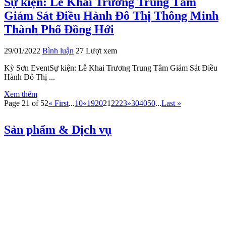
Sự kiện: Lễ Khai Trương Trung Tâm
Giám Sát Điều Hành Đô Thị Thông Minh
Thành Phố Đồng Hới
29/01/2022
Bình luận
27 Lượt xem
Kỳ Sơn EventSự kiện: Lễ Khai Trương Trung Tâm Giám Sát Điều
Hành Đô Thị ...
Xem thêm
Page 21 of 52
« First
...
10
«
19
20
21
22
23
»
30
40
50
...
Last »
Sản phẩm & Dịch vụ