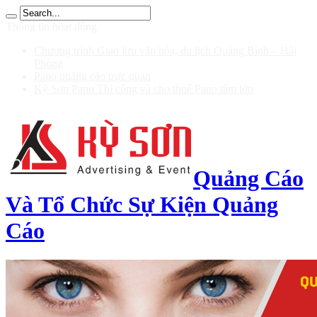
0 รับ 200
Thông tin hoạt động
Chương trình Giao lưu văn hóa, du lịch Quảng Bình – Hải
Phòng
Pano quảng cáo trực quan
Kỳ Sơn Pano Thi công và cho thuê Pano tấm lớn
Quảng Cáo
Và Tổ Chức Sự Kiện Quảng
Cáo