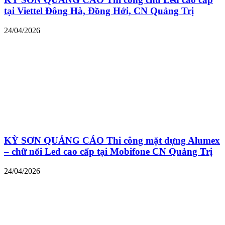
tại Viettel Đông Hà, Đồng Hới, CN Quảng Trị
24/04/2026
KỲ SƠN QUẢNG CÁO Thi công mặt dựng Alumex
– chữ nổi Led cao cấp tại Mobifone CN Quảng Trị
24/04/2026