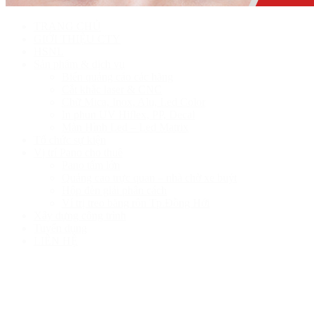
TRANG CHỦ
GIỚI THIỆU CTY
HSNL
Sản phẩm & dịch vụ
Biển quảng cáo các hãng
Cắt khắc laser & CNC
Chữ Mica, Inox, Alu, Led Color
In phun UV Hiflex, PP, Decal
Màn Hình Led – Led Matrix
Tổ chức sự kiện
Vị trí Pano cho thuê
Pano tấm lớn
Quảng cao trực quan – nhà chờ xe buýt
Hộp đèn giải phân cách
Ví trị treo băng rôn Tp.Đồng Hới
Xây dựng công trình
Tuyển dụng
LIÊN HỆ