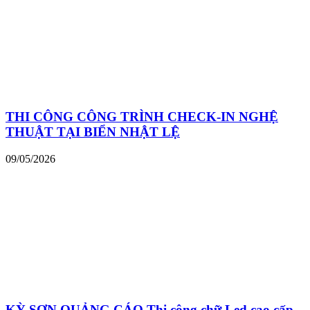
THI CÔNG CÔNG TRÌNH CHECK-IN NGHỆ
THUẬT TẠI BIỂN NHẬT LỆ
09/05/2026
KỲ SƠN QUẢNG CÁO Thi công chữ Led cao cấp