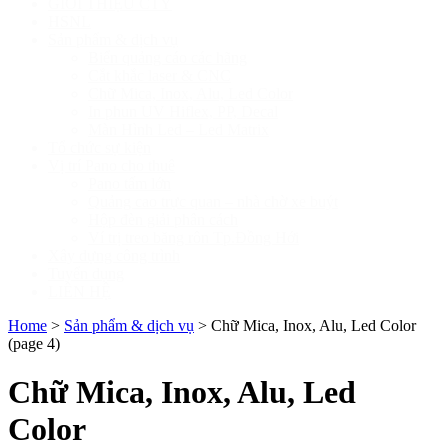
GIỚI THIỆU CTY
HSNL
Sản phẩm & dịch vụ
Biển quảng cáo các hãng
Cắt khắc laser & CNC
Chữ Mica, Inox, Alu, Led Color
In phun UV Hiflex, PP, Decal
Màn Hình Led – Led Matrix
Tổ chức sự kiện
Vị trí Pano cho thuê
Pano tấm lớn
Quảng cao trực quan – nhà chờ xe buýt
Hộp đèn giải phân cách
Ví trị treo băng rôn Tp.Đồng Hới
Xây dựng công trình
Tuyển dụng
LIÊN HỆ
Home
>
Sản phẩm & dịch vụ
>
Chữ Mica, Inox, Alu, Led Color
(page 4)
Chữ Mica, Inox, Alu, Led
Color