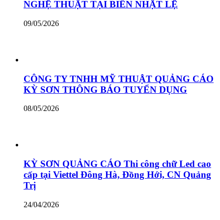
NGHỆ THUẬT TẠI BIỂN NHẬT LỆ
09/05/2026
CÔNG TY TNHH MỸ THUẬT QUẢNG CÁO
KỲ SƠN THÔNG BÁO TUYỂN DỤNG
08/05/2026
KỲ SƠN QUẢNG CÁO Thi công chữ Led cao
cấp tại Viettel Đông Hà, Đồng Hới, CN Quảng
Trị
24/04/2026