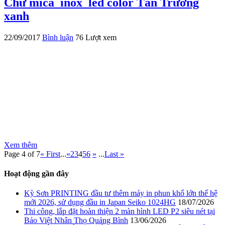
Chữ mica_inox_led color Tân Trường
xanh
22/09/2017
Bình luận
76 Lượt xem
Xem thêm
Page 4 of 7
« First
...
«
2
3
4
5
6
»
...
Last »
Hoạt động gần đây
Kỳ Sơn PRINTING đầu tư thêm máy in phun khổ lớn thế hệ
mới 2026, sử dụng đầu in Japan Seiko 1024HG
18/07/2026
Thi công, lắp đặt hoàn thiện 2 màn hình LED P2 siêu nét tại
Bảo Việt Nhân Thọ Quảng Bình
13/06/2026