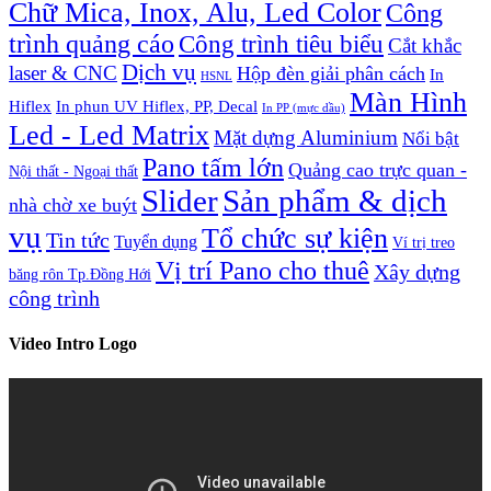
Chữ Mica, Inox, Alu, Led Color
Công
trình quảng cáo
Công trình tiêu biểu
Cắt khắc
Dịch vụ
laser & CNC
Hộp đèn giải phân cách
In
HSNL
Màn Hình
Hiflex
In phun UV Hiflex, PP, Decal
In PP (mực dầu)
Led - Led Matrix
Mặt dựng Aluminium
Nổi bật
Pano tấm lớn
Quảng cao trực quan -
Nội thất - Ngoại thất
Slider
Sản phẩm & dịch
nhà chờ xe buýt
vụ
Tổ chức sự kiện
Tin tức
Tuyển dụng
Ví trị treo
Vị trí Pano cho thuê
Xây dựng
băng rôn Tp.Đồng Hới
công trình
Video Intro Logo