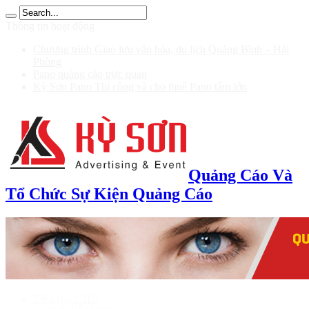
รับ 200
Thông tin hoạt động
Chương trình Giao lưu văn hóa, du lịch Quảng Bình – Hải
Phòng
Pano quảng cáo trực quan
Kỳ Sơn Pano Thi công và cho thuê Pano tấm lớn
Quảng Cáo Và
Tổ Chức Sự Kiện Quảng Cáo
TRANG CHỦ