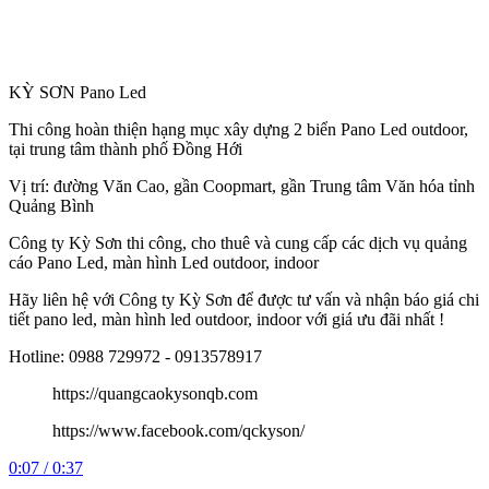
KỲ SƠN Pano Led
Thi công hoàn thiện hạng mục xây dựng 2 biển Pano Led outdoor,
tại trung tâm thành phố Đồng Hới
Vị trí: đường Văn Cao, gần Coopmart, gần Trung tâm Văn hóa tỉnh
Quảng Bình
Công
ty Kỳ Sơn thi công, cho thuê và cung cấp các dịch vụ quảng
cáo Pano Led, màn hình Led outdoor, indoor
Hãy liên hệ với Công ty Kỳ Sơn để được tư vấn và nhận báo giá chi
tiết pano led, màn hình led outdoor, indoor với giá ưu đãi nhất !
Hotline: 0988 729972 - 0913578917
https://quangcaokysonqb.com
https://www.facebook.com/qckyson/
0:07 / 0:37