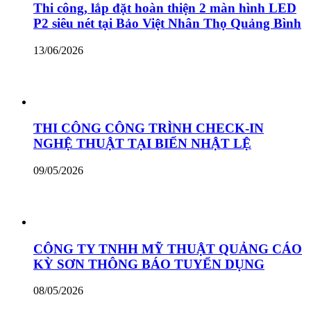
Thi công, lắp đặt hoàn thiện 2 màn hình LED
P2 siêu nét tại Bảo Việt Nhân Thọ Quảng Bình
13/06/2026
THI CÔNG CÔNG TRÌNH CHECK-IN
NGHỆ THUẬT TẠI BIỂN NHẬT LỆ
09/05/2026
CÔNG TY TNHH MỸ THUẬT QUẢNG CÁO
KỲ SƠN THÔNG BÁO TUYỂN DỤNG
08/05/2026