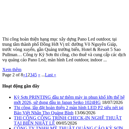
Thi công hoàn thiện hạng mục xây dựng Pano Led outdoor, tại
trung tâm thành phố Đồng Hới Vị trí: đường Võ Nguyên Giáp,
trước vòng xuyến, gần Quảng trường biển, Hotel & Resort 5 Sao
Pullman… Công ty Kỳ Sơn thi công, cho thuê và cung cấp các dịch
vụ quảng cáo Pano Led, màn hình Led outdoor, indoor ...
Xem thêm
Page 2 of 8
«
1
2
3
4
5
»
...
Last »
Hoạt động gần đây
Kỳ Sơn PRINTING đầu tư thêm máy in phun khổ lớn thế hệ
mới 2026, sử dụng đầu in Japan Seiko 1024HG
18/07/2026
Thi công, lắp đặt hoàn thiện 2 màn hình LED P2 siêu nét tại
Bảo Việt Nhân Thọ Quảng Bình
13/06/2026
THI CÔNG CÔNG TRÌNH CHECK-IN NGHỆ THUẬT
TẠI BIỂN NHẬT LỆ
09/05/2026
CÔNG TY TNHH MỸ THUẬT QUẢNG CÁO KỲ SƠN