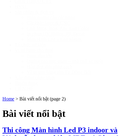
GIỚI THIỆU CTY
HSNL
Sản phẩm & dịch vụ
Biển quảng cáo các hãng
Cắt khắc laser & CNC
Chữ Mica, Inox, Alu, Led Color
In phun UV Hiflex, PP, Decal
Màn Hình Led – Led Matrix
Tổ chức sự kiện
Vị trí Pano cho thuê
Pano tấm lớn
Quảng cao trực quan – nhà chờ xe buýt
Hộp đèn giải phân cách
Ví trị treo băng rôn Tp.Đồng Hới
Xây dựng công trình
Tuyển dụng
LIÊN HỆ
Home
>
Bài viết nổi bật
(page 2)
Bài viết nổi bật
Thi công Màn hình Led P3 indoor và