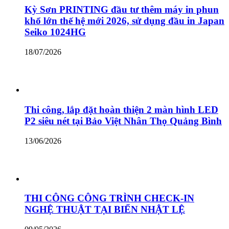
Kỳ Sơn PRINTING đầu tư thêm máy in phun
khổ lớn thế hệ mới 2026, sử dụng đầu in Japan
Seiko 1024HG
18/07/2026
Thi công, lắp đặt hoàn thiện 2 màn hình LED
P2 siêu nét tại Bảo Việt Nhân Thọ Quảng Bình
13/06/2026
THI CÔNG CÔNG TRÌNH CHECK-IN
NGHỆ THUẬT TẠI BIỂN NHẬT LỆ