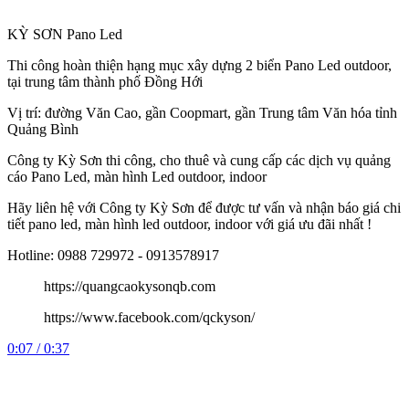
KỲ SƠN Pano Led
Thi công hoàn thiện hạng mục xây dựng 2 biển Pano Led outdoor,
tại trung tâm thành phố Đồng Hới
Vị trí: đường Văn Cao, gần Coopmart, gần Trung tâm Văn hóa tỉnh
Quảng Bình
Công
ty Kỳ Sơn thi công, cho thuê và cung cấp các dịch vụ quảng
cáo Pano Led, màn hình Led outdoor, indoor
Hãy liên hệ với Công ty Kỳ Sơn để được tư vấn và nhận báo giá chi
tiết pano led, màn hình led outdoor, indoor với giá ưu đãi nhất !
Hotline: 0988 729972 - 0913578917
https://quangcaokysonqb.com
https://www.facebook.com/qckyson/
0:07 / 0:37