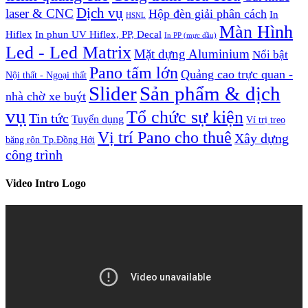
Dịch vụ
laser & CNC
Hộp đèn giải phân cách
In
HSNL
Màn Hình
Hiflex
In phun UV Hiflex, PP, Decal
In PP (mực dầu)
Led - Led Matrix
Mặt dựng Aluminium
Nổi bật
Pano tấm lớn
Quảng cao trực quan -
Nội thất - Ngoại thất
Slider
Sản phẩm & dịch
nhà chờ xe buýt
vụ
Tổ chức sự kiện
Tin tức
Tuyển dụng
Ví trị treo
Vị trí Pano cho thuê
Xây dựng
băng rôn Tp.Đồng Hới
công trình
Video Intro Logo