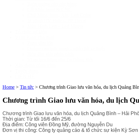
Biển quảng cáo các hãng
Cắt khắc laser & CNC
Chữ Mica, Inox, Alu, Led Color
In phun UV Hiflex, PP, Decal
Màn Hình Led – Led Matrix
Tổ chức sự kiện
Vị trí Pano cho thuê
Pano tấm lớn
Quảng cao trực quan – nhà chờ xe buýt
Hộp đèn giải phân cách
Ví trị treo băng rôn Tp.Đồng Hới
Xây dựng công trình
Tuyển dụng
LIÊN HỆ
Home
>
Tin tức
>
Chương trình Giao lưu văn hóa, du lịch Quảng Bì
Chương trình Giao lưu văn hóa, du lịch Q
Chương trình Giao lưu văn hóa, du lịch Quảng Bình – Hải Ph
Thời gian: Từ tối 16/6 đến 25/6
Địa điểm: Công viên Đồng Mỹ, đường Nguyễn Du
Đơn vị thi công: Công ty quảng cáo & tổ chức sự kiện Kỳ Sơn