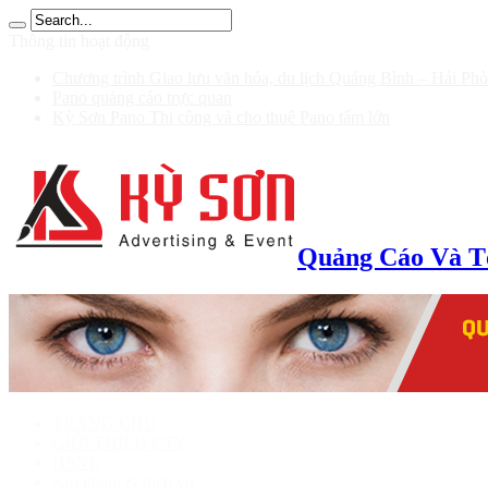
ฝาก 100 รับ 200
Thông tin hoạt động
Chương trình Giao lưu văn hóa, du lịch Quảng Bình – Hải Ph
Pano quảng cáo trực quan
Kỳ Sơn Pano Thi công và cho thuê Pano tấm lớn
Quảng Cáo Và T
TRANG CHỦ
GIỚI THIỆU CTY
HSNL
Sản phẩm & dịch vụ