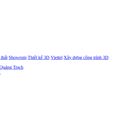
 thất
Showrom
Thiết kế 3D
Viettel
Xây dựng công trình 3D
l Quảng Trạch
x