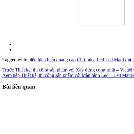
Tagged with:
biển hiệu
biển quảng cáo
Chữ mica
Led
Led Matrix
nội
Trước
Thiết kế, thi công sản phẩm với Xây dựng công trình – Viette
Xem tiếp
Thiết kế, thi công sản phẩm với Màn hình Led – Led Matri
Bài liên quan