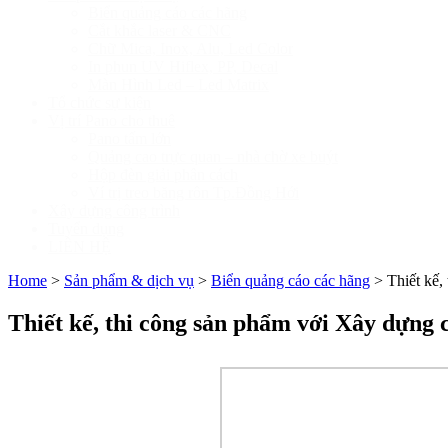
Biển quảng cáo các hãng
Cắt khắc laser & CNC
Chữ Mica, Inox, Alu, Led Color
In phun UV Hiflex, PP, Decal
Màn Hình Led – Led Matrix
Tổ chức sự kiện
Vị trí Pano cho thuê
Pano tấm lớn
Quảng cao trực quan – nhà chờ xe buýt
Hộp đèn giải phân cách
Ví trị treo băng rôn Tp.Đồng Hới
Xây dựng công trình
Tuyển dụng
LIÊN HỆ
Home
>
Sản phẩm & dịch vụ
>
Biển quảng cáo các hãng
>
Thiết kế,
Thiết kế, thi công sản phẩm với Xây dựng 