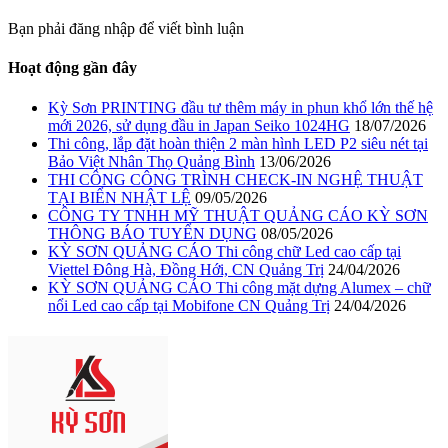
Bạn phải đăng nhập để viết bình luận
Hoạt động gần đây
Kỳ Sơn PRINTING đầu tư thêm máy in phun khổ lớn thế hệ
mới 2026, sử dụng đầu in Japan Seiko 1024HG
18/07/2026
Thi công, lắp đặt hoàn thiện 2 màn hình LED P2 siêu nét tại
Bảo Việt Nhân Thọ Quảng Bình
13/06/2026
THI CÔNG CÔNG TRÌNH CHECK-IN NGHỆ THUẬT
TẠI BIỂN NHẬT LỆ
09/05/2026
CÔNG TY TNHH MỸ THUẬT QUẢNG CÁO KỲ SƠN
THÔNG BÁO TUYỂN DỤNG
08/05/2026
KỲ SƠN QUẢNG CÁO Thi công chữ Led cao cấp tại
Viettel Đông Hà, Đồng Hới, CN Quảng Trị
24/04/2026
KỲ SƠN QUẢNG CÁO Thi công mặt dựng Alumex – chữ
nổi Led cao cấp tại Mobifone CN Quảng Trị
24/04/2026