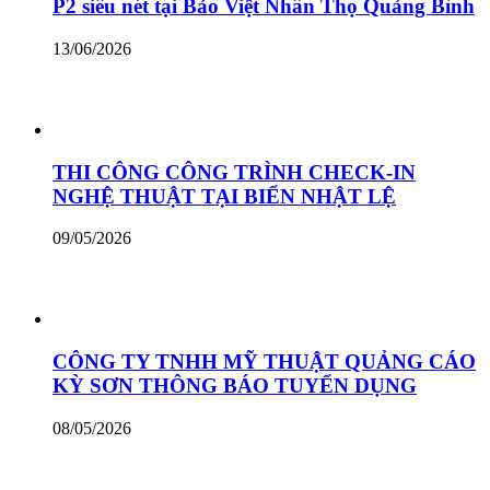
P2 siêu nét tại Bảo Việt Nhân Thọ Quảng Bình
13/06/2026
THI CÔNG CÔNG TRÌNH CHECK-IN
NGHỆ THUẬT TẠI BIỂN NHẬT LỆ
09/05/2026
CÔNG TY TNHH MỸ THUẬT QUẢNG CÁO
KỲ SƠN THÔNG BÁO TUYỂN DỤNG
08/05/2026