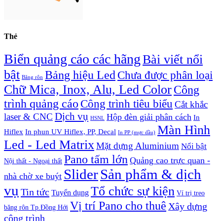
Thẻ
Biển quảng cáo các hãng
Bài viết nổi
bật
Bảng hiệu Led
Chưa được phân loại
Băng rôn
Chữ Mica, Inox, Alu, Led Color
Công
trình quảng cáo
Công trình tiêu biểu
Cắt khắc
Dịch vụ
laser & CNC
Hộp đèn giải phân cách
In
HSNL
Màn Hình
Hiflex
In phun UV Hiflex, PP, Decal
In PP (mực dầu)
Led - Led Matrix
Mặt dựng Aluminium
Nổi bật
Pano tấm lớn
Quảng cao trực quan -
Nội thất - Ngoại thất
Slider
Sản phẩm & dịch
nhà chờ xe buýt
vụ
Tổ chức sự kiện
Tin tức
Tuyển dụng
Ví trị treo
Vị trí Pano cho thuê
Xây dựng
băng rôn Tp.Đồng Hới
công trình