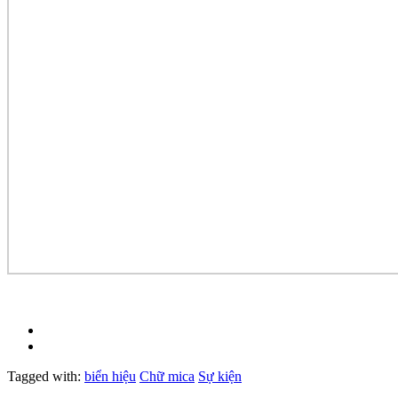
Tagged with:
biển hiệu
Chữ mica
Sự kiện