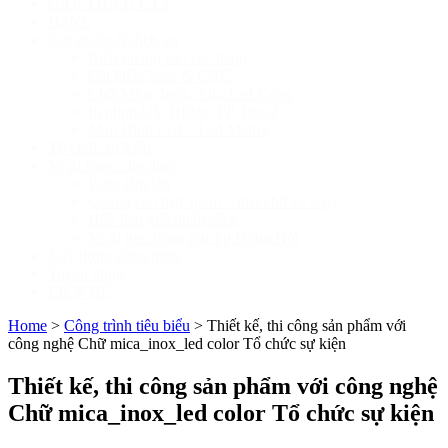
GIỚI THIỆU CTY
HSNL
Sản phẩm & dịch vụ
Biển quảng cáo các hãng
Cắt khắc laser & CNC
Chữ Mica, Inox, Alu, Led Color
In phun UV Hiflex, PP, Decal
Màn Hình Led – Led Matrix
Tổ chức sự kiện
Vị trí Pano cho thuê
Pano tấm lớn
Quảng cao trực quan – nhà chờ xe buýt
Hộp đèn giải phân cách
Ví trị treo băng rôn Tp.Đồng Hới
Xây dựng công trình
Tuyển dụng
LIÊN HỆ
Home
>
Công trình tiêu biểu
>
Thiết kế, thi công sản phẩm với
công nghệ Chữ mica_inox_led color Tổ chức sự kiện
Thiết kế, thi công sản phẩm với công nghệ
Chữ mica_inox_led color Tổ chức sự kiện