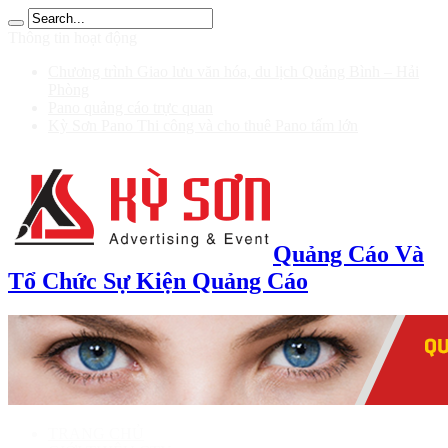
100 รับ 200
Thông tin hoạt động
Chương trình Giao lưu văn hóa, du lịch Quảng Bình – Hải
Phòng
Pano quảng cáo trực quan
Kỳ Sơn Pano Thi công và cho thuê Pano tấm lớn
Quảng Cáo Và
Tổ Chức Sự Kiện Quảng Cáo
TRANG CHỦ