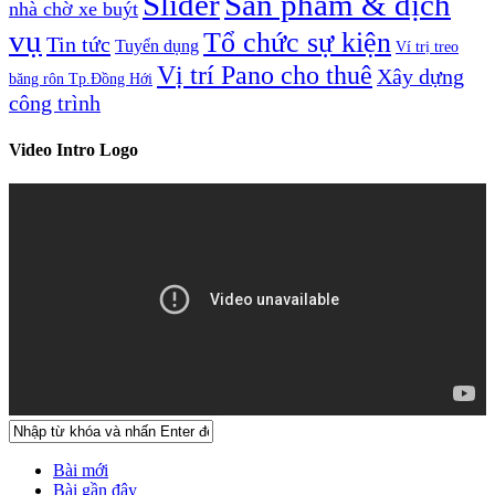
Slider
Sản phẩm & dịch
nhà chờ xe buýt
vụ
Tổ chức sự kiện
Tin tức
Tuyển dụng
Ví trị treo
Vị trí Pano cho thuê
Xây dựng
băng rôn Tp.Đồng Hới
công trình
Video Intro Logo
Bài mới
Bài gần đây