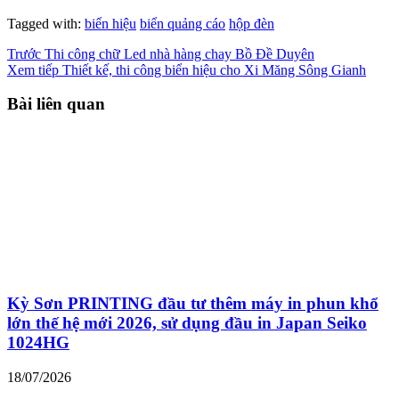
Tagged with:
biển hiệu
biển quảng cáo
hộp đèn
Trước
Thi công chữ Led nhà hàng chay Bồ Đề Duyên
Xem tiếp
Thiết kế, thi công biển hiệu cho Xi Măng Sông Gianh
Bài liên quan
Kỳ Sơn PRINTING đầu tư thêm máy in phun khổ
lớn thế hệ mới 2026, sử dụng đầu in Japan Seiko
1024HG
18/07/2026