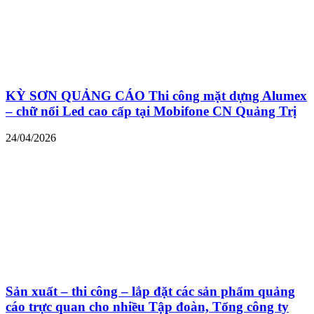
KỲ SƠN QUẢNG CÁO Thi công mặt dựng Alumex
– chữ nổi Led cao cấp tại Mobifone CN Quảng Trị
24/04/2026
Sản xuất – thi công – lắp đặt các sản phẩm quảng
cáo trực quan cho nhiều Tập đoàn, Tổng công ty