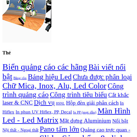
Thẻ
Biển quảng cáo các hãng
Bài viết nổi
bật
Bảng hiệu Led
Chưa được phân loại
Băng rôn
Chữ Mica, Inox, Alu, Led Color
Công
trình quảng cáo
Công trình tiêu biểu
Cắt khắc
Dịch vụ
laser & CNC
Hộp đèn giải phân cách
In
HSNL
Màn Hình
Hiflex
In phun UV Hiflex, PP, Decal
In PP (mực dầu)
Led - Led Matrix
Mặt dựng Aluminium
Nổi bật
Pano tấm lớn
Quảng cao trực quan -
Nội thất - Ngoại thất