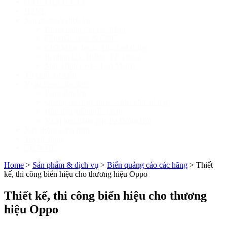
GIỚI THIỆU CTY
HSNL
Sản phẩm & dịch vụ
Biển quảng cáo các hãng
Cắt khắc laser & CNC
Chữ Mica, Inox, Alu, Led Color
In phun UV Hiflex, PP, Decal
Màn Hình Led – Led Matrix
Tổ chức sự kiện
Vị trí Pano cho thuê
Pano tấm lớn
Quảng cao trực quan – nhà chờ xe buýt
Hộp đèn giải phân cách
Ví trị treo băng rôn Tp.Đồng Hới
Xây dựng công trình
Tuyển dụng
LIÊN HỆ
Home
>
Sản phẩm & dịch vụ
>
Biển quảng cáo các hãng
>
Thiết
kế, thi công biển hiệu cho thương hiệu Oppo
Thiết kế, thi công biển hiệu cho thương
hiệu Oppo