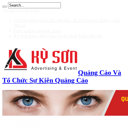
ฝาก 100 รับ 200
Thông tin hoạt động
Chương trình Giao lưu văn hóa, du lịch Quảng Bình – Hải
Phòng
Pano quảng cáo trực quan
Kỳ Sơn Pano Thi công và cho thuê Pano tấm lớn
Quảng Cáo Và
Tổ Chức Sự Kiện Quảng Cáo
TRANG CHỦ