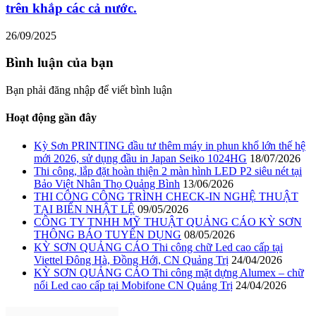
trên khắp các cả nước.
26/09/2025
Bình luận của bạn
Bạn phải đăng nhập để viết bình luận
Hoạt động gần đây
Kỳ Sơn PRINTING đầu tư thêm máy in phun khổ lớn thế hệ
mới 2026, sử dụng đầu in Japan Seiko 1024HG
18/07/2026
Thi công, lắp đặt hoàn thiện 2 màn hình LED P2 siêu nét tại
Bảo Việt Nhân Thọ Quảng Bình
13/06/2026
THI CÔNG CÔNG TRÌNH CHECK-IN NGHỆ THUẬT
TẠI BIỂN NHẬT LỆ
09/05/2026
CÔNG TY TNHH MỸ THUẬT QUẢNG CÁO KỲ SƠN
THÔNG BÁO TUYỂN DỤNG
08/05/2026
KỲ SƠN QUẢNG CÁO Thi công chữ Led cao cấp tại
Viettel Đông Hà, Đồng Hới, CN Quảng Trị
24/04/2026
KỲ SƠN QUẢNG CÁO Thi công mặt dựng Alumex – chữ
nổi Led cao cấp tại Mobifone CN Quảng Trị
24/04/2026