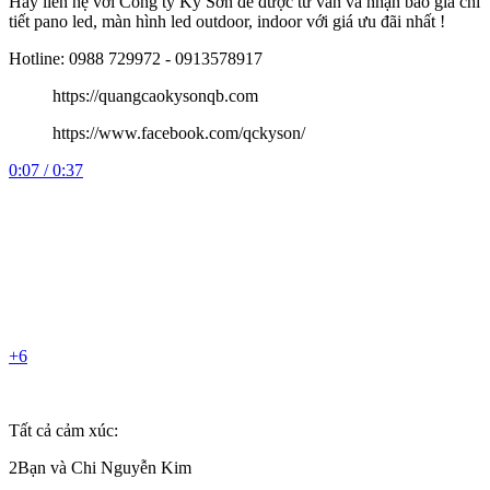
Hãy liên hệ với Công ty Kỳ Sơn để được tư vấn và nhận báo giá chi
tiết pano led, màn hình led outdoor, indoor với giá ưu đãi nhất !
Hotline: 0988 729972 - 0913578917
https://quangcaokysonqb.com
https://www.facebook.com/qckyson/
0:07 / 0:37
+6
Tất cả cảm xúc:
2Bạn và Chi Nguyễn Kim