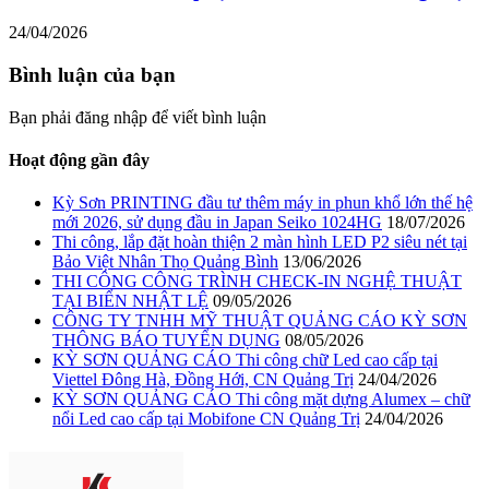
24/04/2026
Bình luận của bạn
Bạn phải đăng nhập để viết bình luận
Hoạt động gần đây
Kỳ Sơn PRINTING đầu tư thêm máy in phun khổ lớn thế hệ
mới 2026, sử dụng đầu in Japan Seiko 1024HG
18/07/2026
Thi công, lắp đặt hoàn thiện 2 màn hình LED P2 siêu nét tại
Bảo Việt Nhân Thọ Quảng Bình
13/06/2026
THI CÔNG CÔNG TRÌNH CHECK-IN NGHỆ THUẬT
TẠI BIỂN NHẬT LỆ
09/05/2026
CÔNG TY TNHH MỸ THUẬT QUẢNG CÁO KỲ SƠN
THÔNG BÁO TUYỂN DỤNG
08/05/2026
KỲ SƠN QUẢNG CÁO Thi công chữ Led cao cấp tại
Viettel Đông Hà, Đồng Hới, CN Quảng Trị
24/04/2026
KỲ SƠN QUẢNG CÁO Thi công mặt dựng Alumex – chữ
nổi Led cao cấp tại Mobifone CN Quảng Trị
24/04/2026