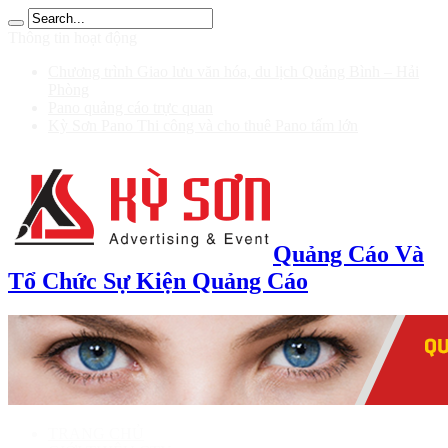
 100 รับ 200
Thông tin hoạt động
Chương trình Giao lưu văn hóa, du lịch Quảng Bình – Hải
Phòng
Pano quảng cáo trực quan
Kỳ Sơn Pano Thi công và cho thuê Pano tấm lớn
Quảng Cáo Và
Tổ Chức Sự Kiện Quảng Cáo
TRANG CHỦ