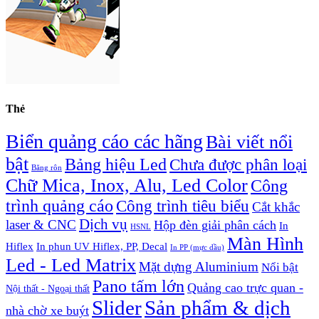
Thẻ
Biển quảng cáo các hãng
Bài viết nổi
bật
Bảng hiệu Led
Chưa được phân loại
Băng rôn
Chữ Mica, Inox, Alu, Led Color
Công
trình quảng cáo
Công trình tiêu biểu
Cắt khắc
Dịch vụ
laser & CNC
Hộp đèn giải phân cách
In
HSNL
Màn Hình
Hiflex
In phun UV Hiflex, PP, Decal
In PP (mực dầu)
Led - Led Matrix
Mặt dựng Aluminium
Nổi bật
Pano tấm lớn
Quảng cao trực quan -
Nội thất - Ngoại thất
Slider
Sản phẩm & dịch
nhà chờ xe buýt