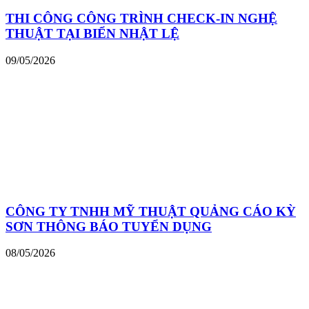
THI CÔNG CÔNG TRÌNH CHECK-IN NGHỆ
THUẬT TẠI BIỂN NHẬT LỆ
09/05/2026
CÔNG TY TNHH MỸ THUẬT QUẢNG CÁO KỲ
SƠN THÔNG BÁO TUYỂN DỤNG
08/05/2026