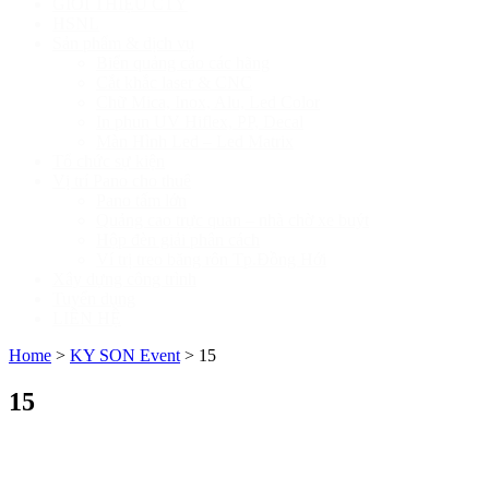
GIỚI THIỆU CTY
HSNL
Sản phẩm & dịch vụ
Biển quảng cáo các hãng
Cắt khắc laser & CNC
Chữ Mica, Inox, Alu, Led Color
In phun UV Hiflex, PP, Decal
Màn Hình Led – Led Matrix
Tổ chức sự kiện
Vị trí Pano cho thuê
Pano tấm lớn
Quảng cao trực quan – nhà chờ xe buýt
Hộp đèn giải phân cách
Ví trị treo băng rôn Tp.Đồng Hới
Xây dựng công trình
Tuyển dụng
LIÊN HỆ
Home
>
KY SON Event
>
15
15