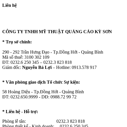
Liên hệ
CÔNG TY TNHH MỸ THUẬT QUẢNG CÁO KỲ SƠN
* Trụ sở chính:
290 - 292 Trần Hưng Đạo - Tp.Đồng Hới - Quảng Bình
Mã số thuế: 3100 302 109
ĐT: 0232.6 250 345 – 0232.3 823 818
Giám đốc:
Nguyễn Bá Lợi
– Hotline: 0913.578 917
* Văn phòng giao dịch Tổ chức Sự kiện:
58 Hoàng Diệu - Tp.Đồng Hới - Quảng Bình
ĐT: 0232.650.9999 - DĐ: 0988.72 99 72
* Liên hệ - Hỗ trợ:
Phòng lễ tân: 0232.3 823 818
Phòng thiết kế - Kinh doanh: 0232.6 250 345