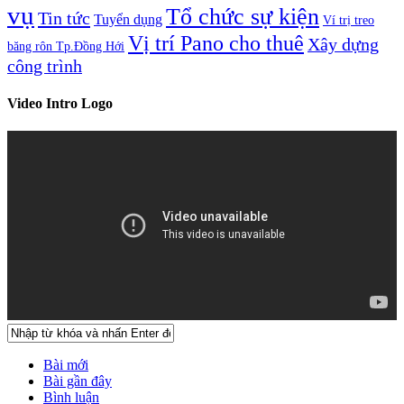
vụ
Tổ chức sự kiện
Tin tức
Tuyển dụng
Ví trị treo
Vị trí Pano cho thuê
Xây dựng
băng rôn Tp.Đồng Hới
công trình
Video Intro Logo
Bài mới
Bài gần đây
Bình luận