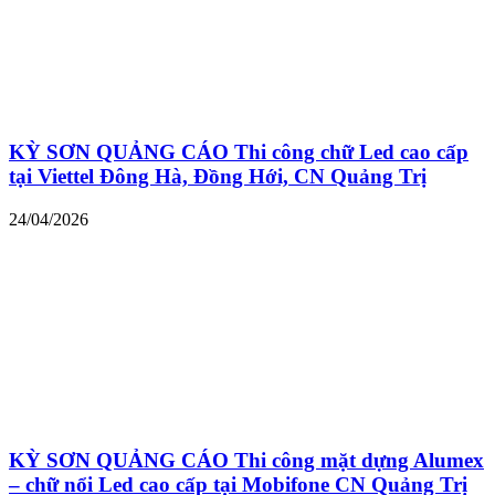
KỲ SƠN QUẢNG CÁO Thi công chữ Led cao cấp
tại Viettel Đông Hà, Đồng Hới, CN Quảng Trị
24/04/2026
KỲ SƠN QUẢNG CÁO Thi công mặt dựng Alumex
– chữ nổi Led cao cấp tại Mobifone CN Quảng Trị