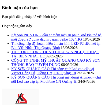
Bình luận của bạn
Bạn phải đăng nhập để viết bình luận
Hoạt động gần đây
Kỳ Sơn PRINTING đầu tư thêm máy in phun khổ lớn thế hệ
mới 2026, sử dụng đầu in Japan Seiko 1024HG
18/07/2026
Thi công, lắp đặt hoàn thiện 2 màn hình LED P2 siêu nét tại
Bảo Việt Nhân Thọ Quảng Bình
13/06/2026
THI CÔNG CÔNG TRÌNH CHECK-IN NGHỆ THUẬT
TẠI BIỂN NHẬT LỆ
09/05/2026
CÔNG TY TNHH MỸ THUẬT QUẢNG CÁO KỲ SƠN
THÔNG BÁO TUYỂN DỤNG
08/05/2026
KỲ SƠN QUẢNG CÁO Thi công chữ Led cao cấp tại
Viettel Đông Hà, Đồng Hới, CN Quảng Trị
24/04/2026
KỲ SƠN QUẢNG CÁO Thi công mặt dựng Alumex – chữ
nổi Led cao cấp tại Mobifone CN Quảng Trị
24/04/2026