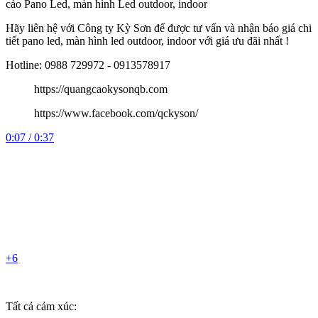
cáo Pano Led, màn hình Led outdoor, indoor
Hãy liên hệ với Công ty Kỳ Sơn để được tư vấn và nhận báo giá chi
tiết pano led, màn hình led outdoor, indoor với giá ưu đãi nhất !
Hotline: 0988 729972 - 0913578917
https://quangcaokysonqb.com
https://www.facebook.com/qckyson/
0:07 / 0:37
+6
Tất cả cảm xúc: