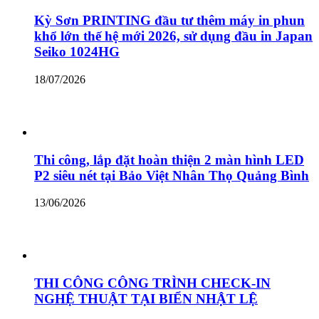
Kỳ Sơn PRINTING đầu tư thêm máy in phun
khổ lớn thế hệ mới 2026, sử dụng đầu in Japan
Seiko 1024HG
18/07/2026
Thi công, lắp đặt hoàn thiện 2 màn hình LED
P2 siêu nét tại Bảo Việt Nhân Thọ Quảng Bình
13/06/2026
THI CÔNG CÔNG TRÌNH CHECK-IN
NGHỆ THUẬT TẠI BIỂN NHẬT LỆ