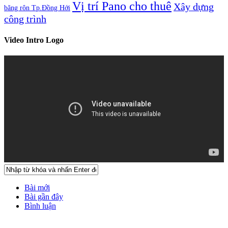
Vị trí Pano cho thuê
Xây dựng
băng rôn Tp.Đồng Hới
công trình
Video Intro Logo
Bài mới
Bài gần đây
Bình luận