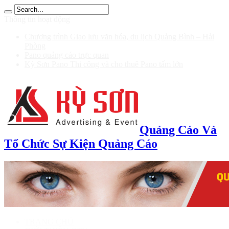
บ 200
Thông tin hoạt động
Chương trình Giao lưu văn hóa, du lịch Quảng Bình – Hải
Phòng
Pano quảng cáo trực quan
Kỳ Sơn Pano Thi công và cho thuê Pano tấm lớn
Quảng Cáo Và
Tổ Chức Sự Kiện Quảng Cáo
TRANG CHỦ