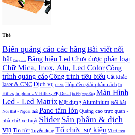
Thẻ
Biển quảng cáo các hãng
Bài viết nổi
bật
Bảng hiệu Led
Chưa được phân loại
Băng rôn
Chữ Mica, Inox, Alu, Led Color
Công
trình quảng cáo
Công trình tiêu biểu
Cắt khắc
Dịch vụ
laser & CNC
Hộp đèn giải phân cách
In
HSNL
Màn Hình
Hiflex
In phun UV Hiflex, PP, Decal
In PP (mực dầu)
Led - Led Matrix
Mặt dựng Aluminium
Nổi bật
Pano tấm lớn
Quảng cao trực quan -
Nội thất - Ngoại thất
Slider
Sản phẩm & dịch
nhà chờ xe buýt
vụ
Tổ chức sự kiện
Tin tức
Tuyển dụng
Ví trị treo