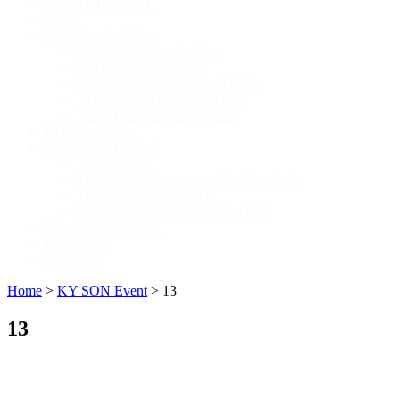
GIỚI THIỆU CTY
HSNL
Sản phẩm & dịch vụ
Biển quảng cáo các hãng
Cắt khắc laser & CNC
Chữ Mica, Inox, Alu, Led Color
In phun UV Hiflex, PP, Decal
Màn Hình Led – Led Matrix
Tổ chức sự kiện
Vị trí Pano cho thuê
Pano tấm lớn
Quảng cao trực quan – nhà chờ xe buýt
Hộp đèn giải phân cách
Ví trị treo băng rôn Tp.Đồng Hới
Xây dựng công trình
Tuyển dụng
LIÊN HỆ
Home
>
KY SON Event
>
13
13