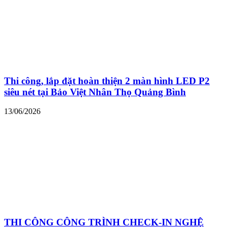
Thi công, lắp đặt hoàn thiện 2 màn hình LED P2
siêu nét tại Bảo Việt Nhân Thọ Quảng Bình
13/06/2026
THI CÔNG CÔNG TRÌNH CHECK-IN NGHỆ