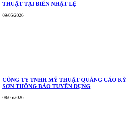
THUẬT TẠI BIỂN NHẬT LỆ
09/05/2026
CÔNG TY TNHH MỸ THUẬT QUẢNG CÁO KỲ
SƠN THÔNG BÁO TUYỂN DỤNG
08/05/2026